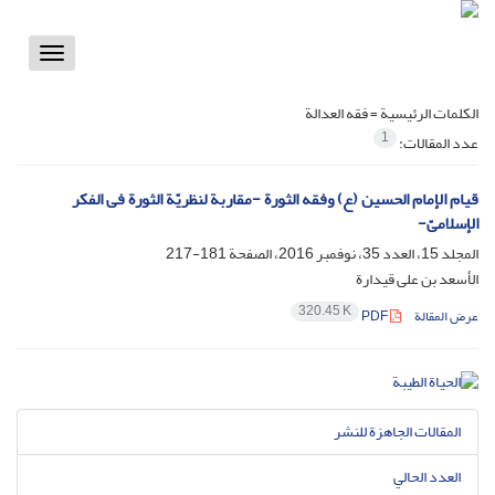
Toggle
vigation
الكلمات الرئيسية =
فقه العدالة
1
عدد المقالات:
قیام الإمام الحسین (ع) وفقه الثورة -مقاربة لنظریّة الثورة فی الفکر
الإسلامیّ-
المجلد 15، العدد 35، نوفمبر 2016، الصفحة
181-217
الأسعد بن علی قیدارة
320.45 K
عرض المقالة
PDF
المقالات الجاهزة للنشر
العدد الحالي