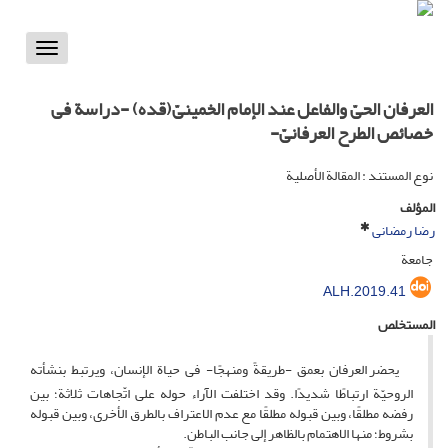
Toggle
vigation
العرفان الحیّ والفاعل عند الإمام الخمینیّ(قده) -دراسة فی
خصائص الطرح العرفانیّ-
نوع المستند : المقالة الأصلية
المؤلف
رضا رمضانی
جامعة
ALH.2019.41
المستخلص
یحضر العرفان بعمق -طریقةً ومنهجًا- فی حیاة الإنسان، ویرتبط بنشأته
الروحیّة ارتباطًا شدیدًا. وقد اختلفت الآراء حوله على اتّجاهات ثلاثة؛ بین
رفضه مطلقًا، وبین قبوله مطلقًا مع عدم الاعتراف بالطرق الأخرى، وبین قبوله
بشروط؛ منها الاهتمام بالظاهر إلى جانب الباطن.