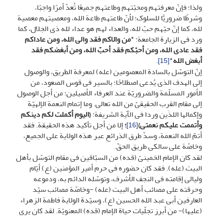
ولذا؛ فإنّ معرفتهم ومحبّتهم وطاعتهم جمیعًا تُعدّ أمرًا واجبًا،
وشرطًا ضروریًّا للسلوک؛ لأنّ طاعتهم طاعة الله، ومعصیتهم معصیة
لله، کما إنّ حبّهم حبّ لله، والعداء لهم هو عداء لله ذی الجلال، کما
ورد فی الزیارة الجامعة:
"من والاکم فقد والى الله، ومن عاداکم
فقد عادى الله، ومن أحبّکم فقد أحبّ الله، ومن أبغضکم فقد
أبغض الله"
.
[15]
إنّ التوسّل بالسادة المعصومین (عله) لمعرفة الطریق، والوصول
إلى الهدف الذی یُدعى اصطلاحًا؛ بالسیر فی قوس الصعود، من
الأمور المسلّمة والضروریّة عند العرفاء الأصیلین؛ من أجل الوصول
إلى مقام القرب الحقیقیّ من الله تعالى. وما إتمام النعمة الإلهیّة
وإکمالها اللذَین وردا فی الآیة الشریفة:
{الیوم أکملت لکم دینکم
وأتممت علیکم نعمتی}
؛
إلا من أجل تأکید هذه الحقیقة. فقد
[16]
أتمّ الله النعمة، وسدّ طرق الذرائع عبر هذه الولایة على الجمیع،
وخاصّة على سالکی طریق الحقّ.
لقد کان الإمام الخمینیّ (قده) من السبّاقین فی مقام التوسّل بأهل
البیت (عله). فقد کان حضوره فی حرم أمیر المؤمنین (ع) أیّام
ولیالی إقامته فی النجف الأشرف، وتوسّله الدائم به، ودموعه
وحرقته على مصائب أهل البیت (عله) -وخاصّة مصائب سیّد
العارفین أبی عبد الله الحسین (ع)، وسیّدة الولایة فاطمة الزهراء
(علیها)- من أبرز تجلّیات حیاة الإمام (قده) المعنویّة. لقد کان یرى