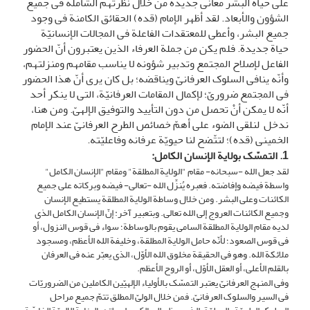
على حیاة البشر معانی جدیدة من خلال نظرتهم الشاملة فی جمیع
الشؤون والأبعاد. لقد أظهر الإمام (قده) الحقائق الکامنة فی وجود
جمیع البشر، وأعطى للمعتقدات الفاعلة فی المجالات الإنسانیّة
حیاة جدیدة. فلم یکن من جملة العرفاء الذین یعتبرون أنّ الحضور
الفاعل لإصلاح المجتمع وتدبیر شؤونه لا یناسب مقامهم ومنزلتهم،
وأنّه ینافی السلوک العرفانیّ ویناقضه؛ بل کان یرى أنّ هذا الحضور
فی المجتمع ضروریّ؛ لإکمال المقامات العرفانیّة، التی لا ینکر أحد
أنّه لا یمکن أنْ تحصل من دون التأیید والتوفیق الإلهیّ. ومن هنا،
ندخل لنلقی الضوء على أهمّ خصائص الطرح العرفانیّ عند الإمام
الخمینی (قده)؛ لتتّضح لنا حیویّة عرفانه وفاعلیّته.
1. التمسّک بولایة الإنسان الکامل
:
لقد جعل الله -سبحانه- مقام "الولایة المطلقة" ومقام "الإنسان الکامل"
واسطة فیضه وإفاضته. فعبره یُنزِّل الله -تعالى- فیضه وبرکاته على جمیع
الکائنات وعلى البشر. ومن خلال وساطة الولایة المطلقة یستطیع الإنسان
وجمیع الکائنات العروج إلى الله تعالى. وبتعبیر آخر: إنّ الإنسان الکامل الذی
لدیه مقام الولایة المطلقة السامی یقوم بالوساطة؛ سواء فی قوس النزول، أو
فی قوس الصعود؛ لأنّه حامل الولایة المطلقة، وخلیفة الله الأعظم، ومسجود
ملائکة الله. وهو فی الحقیقة مخلوق الله الأوّل، الذی یعبّر عنه فی العرفان
بالقلم الأعلى، أو العقل الأوّل، أو الروح الأعظم.
وفی المنهج العرفانیّ یعتبر التمسّک بالأولیاء الإلهیّین الکاملین من الضروریّات
فی السیر والسلوک العرفانیّ. فمن خلال الولیّ المطلق تتمّ جمیع مراحل