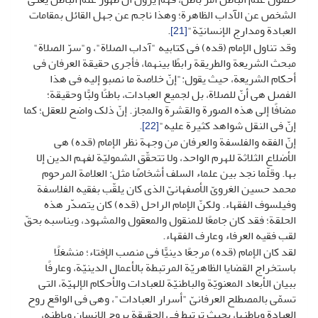
الشخص عن الآداب الظاهرة؛ وهذا ناجم عن جهل القائل بمقامات
العبادة ومدارج الإنسانیّة"
.
[21]
وقد تناول الإمام (قده) فی کتابیه "آداب الصلاة"، و"سرّ الصلاة"
مبحث الشریعة والطریقة رابطًا بینهما، فأجرى حقیقة العرفان فی
أحکام الشریعة، حیث یقول:"إنّ خلاصة ما نصبو إلیه فی هذا
الفصل هی أنّ للصلاة، بل لجمیع العبادات، باطنًا ولبًّا وحقیقة؛
مضافًا إلى هذه الصورة والقشرة والمجاز. إنّ ذلک واضح للعقل؛ کما
إنّ فی النقل شواهد کثیرة علیه"
.
[22]
إنّ الفقه والفلسفة والعرفان من وجهة نظر الإمام (قده) هی
الأضلاع الثلاثة للهرم الواحد، ولا تتحقّق الشمولیّة لفهم الدین إلا
بها. وقلّما نجد بین علماء السلف أشخاصًا مثل: العلامة المرحوم
محمد حسین الغرویّ الأصفهانیّ الذی کان یلقّب بفقیه الفلاسفة
وفیلسوف الفقهاء. ولکنّ الإمام الراحل (قده) کان یتصدّر هذه
الحلقة؛ فقد کان جامعًا للمنقول والمعقول والمشهود، ویناسبه بحقّ
لقب فقیه العرفاء وعارف الفقهاء.
لقد کان الإمام (قده) مرجعًا دینیًّا فی منصب الإفتاء؛ منشغلًا
باستخراج القضایا الظاهریّة المرتبطة بالأعمال الدینیّة، وعارفًا
ببیان الأبعاد المعنویّة والباطنیّة للعبادات والأحکام الإلهیّة، التی
تسمّى بالمصطلح العرفانیّ "أسرار العبادات"، وهی فی الواقع روح
العبادة وباطنها، بحیث ترتبط فی الحقیقة بروح الإنسان وباطنه،