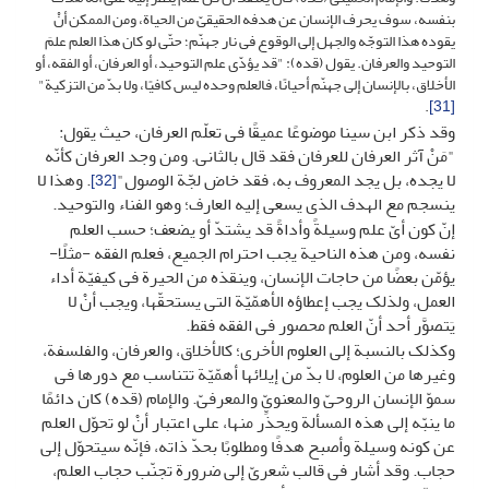
بنفسه، سوف یحرف الإنسان عن هدفه الحقیقیّ من الحیاة، ومن الممکن أنْ
یقوده هذا التوجّه والجهل إلى الوقوع فی نار جهنّم؛ حتّى لو کان هذا العلم علمَ
التوحید والعرفان. یقول (قده): "قد یؤدّی علم التوحید، أو العرفان، أو الفقه، أو
الأخلاق، بالإنسان إلى جهنّم أحیانًا، فالعلم وحده لیس کافیًا، ولا بدّ من التزکیة"
.
[31]
وقد ذکر ابن سینا موضوعًا عمیقًا فی تعلّم العرفان، حیث یقول:
"مَنْ آثر العرفان للعرفان فقد قال بالثانی. ومن وجد العرفان کأنّه
لا یجده، بل یجد المعروف به، فقد خاض لجّة الوصول"
. وهذا لا
[32]
ینسجم مع الهدف الذی یسعى إلیه العارف؛ وهو الفناء والتوحید.
إنّ کون أیّ علم وسیلةً وأداةً قد یشتدّ أو یضعف؛ حسب العلم
نفسه، ومن هذه الناحیة یجب احترام الجمیع، فعلم الفقه -مثلًا-
یؤمّن بعضًا من حاجات الإنسان، وینقذه من الحیرة فی کیفیّة أداء
العمل، ولذلک یجب إعطاؤه الأهمّیّة التی یستحقّها، ویجب أنْ لا
یَتصوَّر أحد أنّ العلم محصور فی الفقه فقط.
وکذلک بالنسبة إلى العلوم الأخرى؛ کالأخلاق، والعرفان، والفلسفة،
وغیرها من العلوم، لا بدّ من إیلائها أهمّیّة تتناسب مع دورها فی
سموّ الإنسان الروحیّ والمعنویّ والمعرفیّ. والإمام (قده) کان دائمًا
ما ینبّه إلى هذه المسألة ویحذِّر منها، على اعتبار أنْ لو تحوّل العلم
عن کونه وسیلة وأصبح هدفًا ومطلوبًا بحدّ ذاته، فإنّه سیتحوّل إلى
حجاب. وقد أشار فی قالب شعریّ إلى ضرورة تجنّب حجاب العلم،