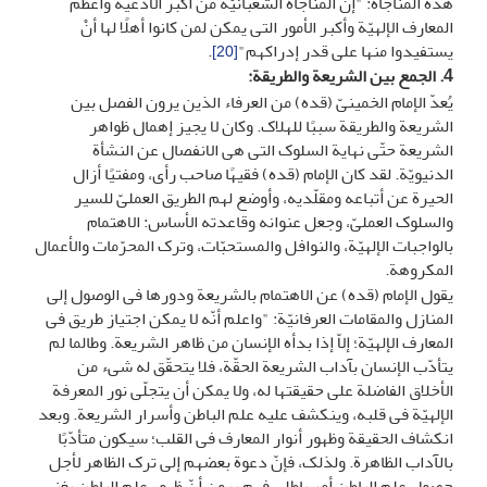
هذه المناجاة: "إنّ المناجاة الشعبانیّة من أکبر الأدعیة وأعظم
المعارف الإلهیّة وأکبر الأمور التی یمکن لمن کانوا أهلًا لها أنْ
یستفیدوا منها على قدر إدراکهم"
.
[20]
4. الجمع بین الشریعة والطریقة
:
یُعدّ الإمام الخمینیّ (قده) من العرفاء الذین یرون الفصل بین
الشریعة والطریقة سببًا للهلاک. وکان لا یجیز إهمال ظواهر
الشریعة حتّى نهایة السلوک التی هی الانفصال عن النشأة
الدنیویّة. لقد کان الإمام (قده) فقیهًا صاحب رأی، ومفتیًا أزال
الحیرة عن أتباعه ومقلّدیه، وأوضع لهم الطریق العملیّ للسیر
والسلوک العملیّ، وجعل عنوانه وقاعدته الأساس: الاهتمام
بالواجبات الإلهیّة، والنوافل والمستحبّات، وترک المحرّمات والأعمال
المکروهة.
یقول الإمام (قده) عن الاهتمام بالشریعة ودورها فی الوصول إلى
المنازل والمقامات العرفانیّة: "واعلم أنّه لا یمکن اجتیاز طریق فی
المعارف الإلهیّة؛ إلاّ إذا بدأه الإنسان من ظاهر الشریعة. وطالما لم
یتأدّب الإنسان بآداب الشریعة الحقّة، فلا یتحقّق له شیء من
الأخلاق الفاضلة على حقیقتها له، ولا یمکن أن یتجلّى نور المعرفة
الإلهیّة فی قلبه، وینکشف علیه علم الباطن وأسرار الشریعة. وبعد
انکشاف الحقیقة وظهور أنوار المعارف فی القلب؛ سیکون متأدّبًا
بالآداب الظاهرة. ولذلک، فإنّ دعوة بعضهم إلى ترک الظاهر لأجل
حصول علم الباطن أمر باطل، فهم یرون أنّ ظهور علم الباطن یغنی