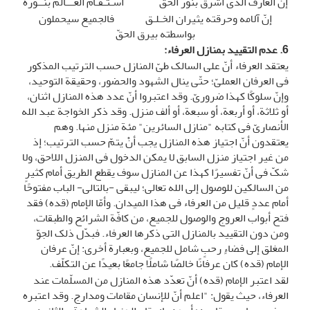
إنّ العارف الذی أشرق بنور الحقّ اسـتـقـام العـــالم بنــوره
إنّ آلامه وحرقته یثیران الخـلـق فالجمیع سیحملون
بواسطته بیرق الحقّ
6. عدم التقیید بمنازل العرفاء
:
یعتقد العرفاء أنّ على السالک طیّ المنازل حسب الترتیب المذکور
فی العرفان العملیّ؛ حتّى ینال الشهود والحضور، وحقیقة التوحید،
وإنّ سلوکًا کهذا ضروریّ. وقد اعتبروا أنّ عدد هذه المنازل اثنان،
أو ثلاثة، أو أربعة، أو سبعة، أو ألف منزل. وقد ذکر الخواجة عبد الله
الأنصاریّ فی کتابه "منازل السائرین" مئة منزل منها. وهم
یعتقدون أنّ اجتیاز هذه المنازل یجب أنْ یتمّ حسب الترتیب؛ إذ
من غیر اجتیاز منزل السابق لا یمکن الدخول فی المنزل اللاحق، ولا
شکّ فی أنّ تفسیرًا کهذا عن المنازل سوف یقطع الطریق أمام کثیرٍ
من السالکین للوصول إلى الله تعالى؛ لیبقى -بالتالی- الباب مفتوحًا
أمام عددٍ قلیل من العرفاء فی هذا المیدان. وأمّا الإمام (قده) فقد
فتح أبواب العروج والوصول للجمیع، من کافّة الشرائح والطبقات،
ومن دون التقیید بالمنازل التی ذکرها العرفاء. فبدّل ذلک الجوّ
المغلق إلى فضاءٍ رحبٍ شامل للجمیع، وبعبارة أخرى: إنّ عرفان
الإمام (قده) کان عرفانًا خالصًا شاملًا جامعًا بعیدًا عن التکلّف.
لقد اعتبر الإمام (قده) أنّ تعدّد هذه المنازل من المسلّمات عند
العرفاء، حیث یقول: "اعلم أنّ للإنسان مقامات ومدارج. وقد اعتبره