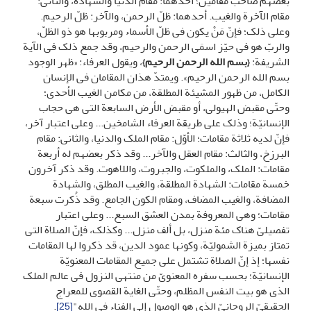
بعضهم صاحب مقامین؛ أحدهما: مقام الدنیا والشهادة، والثانی:
مقام الآخرة والغیب. أحدهما: ظلّ الرحمن، والآخر: ظلّ الرحیم.
وعلى ذلک؛ فإنّ مَنْ یکون فی ظلّ الأسماء ومربوبها هو ذو الظلّ،
والربّ هو فی حیّز اسمَی الرحمن والرحیم، وقد جمع ذلک فی الآیة
الشریفة:
{بسم الله الرحمن الرحیم}
، ویقول العرفاء: «ظهر الوجود
بسم الله الرحمن الرحیم». ویمتدّ هذان المقامان فی الإنسان
الکامل، من ظهور المشیئة المطلقة، من مکامن الغیب الأحدی؛
وحتّى مقبض الهیولى، أو مقبض الأرض السابعة التی هی حجاب
الإنسانیّة؛ وذلک على طریقة العرفاء الشامخین... وعلى اعتبار آخر،
فإنّ لدیه ثلاثة مقامات؛ الأوّل: مقام الملک والدنیا، والثانی: مقام
البرزخ، والثالث: مقام العقل والآخر... وقد ذکر بعضهم له أربعة
مقامات: الملک، والملکوت، والجبروت، واللاهوت. وقد ذکر آخرون
خمسة مقامات: الشهادة المطلقة، والغیب المطلق، والشهادة
المضافة، والغیب المضاف، ومقام الکون الجامع. وقد ذُکرت سبعة
مقامات؛ وهی المعروفة بمدن العشق السبع... وعلى اعتبار
تفصیلیّ هناک مئة منزل، بل ألف منزل... وکذلک، فإنّ الصلاة التی
تمتاز بمیزة الشمولیّة، وکونها عمود الدین، قد ذکروا لها المقامات
نفسها؛ إذ إنّ الصلاة تشتمل على جمیع المقامات المعنویّة
الإنسانیّة؛ بحسب سفره المعنویّ من منتهى النزول فی عالم الملک
الذی هو بیت النفس المظلم، وحتّى الغایة القصوى للمعراج
الحقیقیّ الروحانیّ الذی هو الوصول إلى الفناء فی الله"
.
[25]