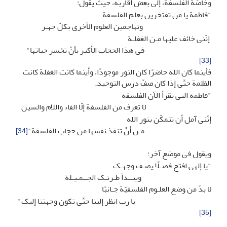
وخاصّة الفلسفة، إلى بعض أقاربه، حیث یقول:
"فاطمة یا من تفتخرین بعلم الفلسفة
وتهاجمین العلوم الأخرى بکلّ جهـر
إنّنی خائف علیها مـن الغفلـة
فی هذا الحجاب الأکبر بأنْ تخسر حیاتها"
[33]
فأینما کان الله حاضرًا کان النور موجودًا، وأینما کانت الغفلة کانت
الظلمة حتّى إذا کان صفّ درس التوحید.
"فاطمة التی تقرأ الآن الفلسفة
لا تعرف من الفلسفة إلّا الفاء واللام والسین
إنّنی آمل أن تتمکّن بنور الله
مـن أنْ تنقذ نفسها من حجاب الفلسفة"
[34]
ویقول فی موضع آخر:
"یا إلهی افتح فصـلًا یصـف وجهـک
ویبــدأ طـرتـک الجــمـیـلة
لا بدّ من وضع العلـوم الفلسفیّة جـانبًا
یا رب انظر إلینا حتّى تکون وجهتنا إلیک"
[35]