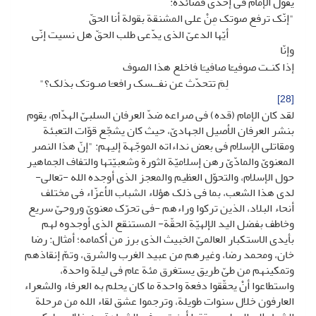
یقول الإمام فی إحدى قصائده:
"إنّک ترفع صوتک مِنْ على المشنقة بقولة أنا الحقّ
أیّها الدعیّ الذی یدّعی طلب الحقّ هل نسیت إنّی
وإنّا
إذا کنـت صوفیـًّا صافیـًا فاخلع هذا الصوف
لِمَ تتحدّث عن نفــسک رافعـًا صـوتک بذلک؟"
[28]
لقد کان الإمام (قده) فی صراعه ضدّ العرفان السلبیّ الهدّام، یقوم
بنشر العرفان الأصیل الجهادیّ، حیث کان یشجّع قوّات التعبئة
ومقاتلی الإسلام فی بعض نداءاته الموجّهة إلیهم: "إنّ هذا النصر
المعنویّ والمادّیّ رهن إسلامیّة الثورة وشعبیّتها والتفاف الجماهیر
حول الإسلام، والتحوّل العظیم والمعجز الذی أوجده الله -تعالى-
لدى هذا الشعب، بما فی ذلک هؤلاء الشباب الأعزّاء فی مختلف
أنحاء البلاد، الذین ترکوا وراءهم -فی تحرّک معنویّ وروحیّ سریع
وخاطف بفضل الید الإلهیّة الحقّة- المستنقع الذی أوجدوه لهم
بأیدی الاستکبار العالمیّ الخبیث الذی برز من أکمامه؛ أمثال: رضا
خان، ومحمد رضا، وغیرهم من عبید الغرب والشرق، وتمّ إنقاذهم
وتمکینهم من طیّ طریق یستغرق مئة عام فی لیلة واحدة،
واستطاعوا أنْ یحقّقوا دفعة واحدة ما کان یحلم به العرفاء والشعراء
العارفون خلال سنوات طویلة، وترجموا عشق لقاء الله من مرحلة