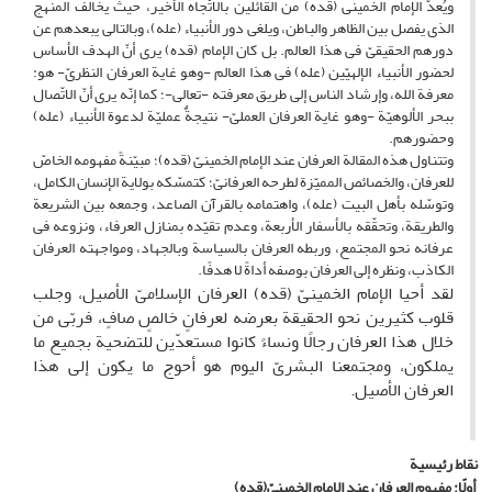
ویُعدّ الإمام الخمینی (قده) من القائلین بالاتّجاه الأخیر، حیث یخالف المنهج
الذی یفصل بین الظاهر والباطن، ویلغی دور الأنبیاء (عله)، وبالتالی یبعدهم عن
دورهم الحقیقیّ فی هذا العالم. بل کان الإمام (قده) یرى أنّ الهدف الأساس
لحضور الأنبیاء الإلهیّین (عله) فی هذا العالم -وهو غایة العرفان النظریّ- هو:
معرفة الله، وإرشاد الناس إلى طریق معرفته -تعالى-؛ کما إنّه یرى أنّ الاتّصال
ببحر الألوهیّة -وهو غایة العرفان العملیّ- نتیجةٌ عملیّة لدعوة الأنبیاء (عله)
وحضورهم.
وتتناول هذه المقالة العرفان عند الإمام الخمینیّ (قده)؛ مبیّنةً مفهومه الخاصّ
للعرفان، والخصائص الممیّزة لطرحه العرفانیّ؛ کتمسّکه بولایة الإنسان الکامل،
وتوسّله بأهل البیت (عله)، واهتمامه بالقرآن الصاعد، وجمعه بین الشریعة
والطریقة، وتحقّقه بالأسفار الأربعة، وعدم تقیّده بمنازل العرفاء، ونزوعه فی
عرفانه نحو المجتمع، وربطه العرفان بالسیاسة وبالجهاد، ومواجهته العرفان
الکاذب، ونظره إلى العرفان بوصفه أداةً لا هدفًا.
لقد أحیا الإمام الخمینیّ (قده) العرفان الإسلامیّ الأصیل، وجلب
قلوب کثیرین نحو الحقیقة بعرضه لعرفانٍ خالصٍ صافٍ، فربّى من
خلال هذا العرفان رجالًا ونساءً کانوا مستعدّین للتضحیة بجمیع ما
یملکون، ومجتمعنا البشریّ الیوم هو أحوج ما یکون إلى هذا
العرفان الأصیل.
نقاط رئيسية
أولًا:
مفهوم العرفان عند الإمام الخمینیّ(قده)