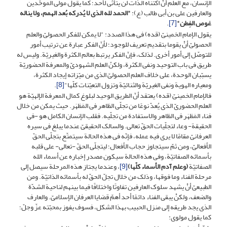
الإنسان، مع العلم أنّ اکتناه الذات لن یتأتّى لأحد؛ کما یقول مولى الموحّدین
والعارفین علی بن أبی طالب (ع):
"الحمد لله الذی لا یُدرکه بُعد الهمم، ولا یناله
غوص الفِطن"
[7]
.
یقول الإمام الخمینیّ (قده) فی هذا الصدد: "لا یمکن للفکر الحصولیّ والعلم
الحصولیّ أنْ یقوما بتقدیم تعریف للوجود؛ لأنّ الفکر عبارة عن ترتیب أمور
للتوصّل إلى أمور أخرى. لذلک، فإنّ الفکر یرتبط بعالم الکثرة والغیریّة. ولیس له
طریق فی باب التوحید ونفی الکثرة، ولکنّ العلم الشهودیّ والمعرفة الحضوریّة
یسبّبان الوحدة، على خلاف العلم الحصولیّ الذی من میّزاته إیجاد الکثرة،
ومعیاره الهویة ونفی الغیریّة والثنائیّة وتزول التعیّنات کلّها"
[8]
.
فالإمام الخمینیّ (قده) یعتقد أنّ الطریق الوحید لبلوغ کمال المعرفة الإلهیّة هو
العلم الحضوریّ الذی یُعدّ نوعًا من تجلّی الظاهر فی المَظهَر. حیث یمکن من خلال
فناء المَظهَر فی الظاهر والاستفادة من تجلّیه. فقلب الإنسان الکامل هو -فی
الحقیقة- وعاء لتجلّیات الحقّ تعالى. والسالک الحقیقیّ عندما یبلغ فی سیره
العرفانیّ مقامًا لا یرى فیه عمله، فإنّه فی هذه الحالة سیتمتّع بتجلّی الحقّ
الأفعالیّ، ومن ثمّ سیتجاوز حجاب الأفعال؛ لیتجلّى الحقّ -تعالى- على قلبه
بأسمائه الصفاتیّة، وفی هذه الحالة سیکون مصدر إخباره عن أسماء الله
الصفاتیّة
(وعلم آدم الأسماء کلّها)
[9]
، وعندما یجتاز هذه المرحلة سیصل إلى
مرحلة الفناء وما فوقها، وذلک من خلال تجلّ الحقّ له بأسمائه الذاتیّة. ومن
الطبیعیّ أنْ یشهد سلوک العارفین تفاوتًا واختلافًا فیما بینهم لناحیة الشدّة
والضعف، ولکنْ یبقى الفناء دائمًا أحد أهمّ قضایا العرفان الإسلامیّ. والعارف
الذی یجد طریقه إلى منزل الحبیب بهذا الشکل، فسوف یفوز بمحبّته عزّ وجلّ؛
کما یقول مولوی: