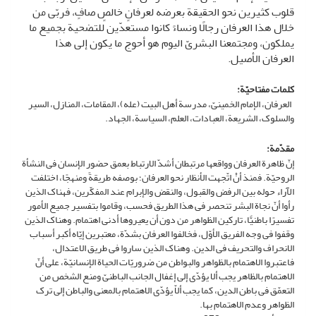
قلوب کثیرین نحو الحقیقة بعرضه لعرفانٍ خالصٍ صافٍ، فربّى من
خلال هذا العرفان رجالًا ونساءً کانوا مستعدّین للتضحیة بجمیع ما
یملکون، ومجتمعنا البشریّ الیوم هو أحوج ما یکون إلى هذا
العرفان الأصیل.
کلمات مفتاحیّة:
العرفان، الإمام الخمینیّ، مدرسة أهل البیت (عله)، المقامات، المنازل، السیر
والسلوک، الشریعة، العبادات، العلم، السیاسة، الجهاد.
مقدّمة
:
إنّ ظاهرة العرفان وواقعها مرتبطان أشدّ الارتباط بعمق حضور الإنسان فی النشأة
الروحیّة. فمنذ أنْ اتّجهت الأنظار نحو العرفان؛ بوصفه طریقةً ومنهجًا، اختلفت
الآراء حوله بین الرفض والقبول، والنقض والإبرام عند المفکّرین، فهناک الذین
رأوا أنّ نجاة البشر تنحصر فی هذا الطریق فحسب، وقاموا بتفسیر جمیع الأمور
تفسیرًا باطنیًّا، تارکین الظواهر من دون أن یعیروها أدنى اهتمام. وهناک الذین
وقفوا فی وجه الفریق الأوّل، فخالفوا العرفان بشدّة، معتبرین إیّاه أکبر أسباب
الانحراف والتحریف فی الدین. وهناک الذین ساروا فی طریق الاعتدال،
فاعتبروا الاهتمام بالظواهر والبواطن من ضروریّات الحیاة الإنسانیّة، على أنّ
الاهتمام بالظاهر یجب ألا یؤدّی إلى إغفال الجانب الباطنیّ ومنع الشخص من
التعمّق فی باطن الدین، کما یجب ألاّ یؤدّی الاهتمام بالمعنى والباطن إلى ترک
الظواهر وعدم الاهتمام بها.