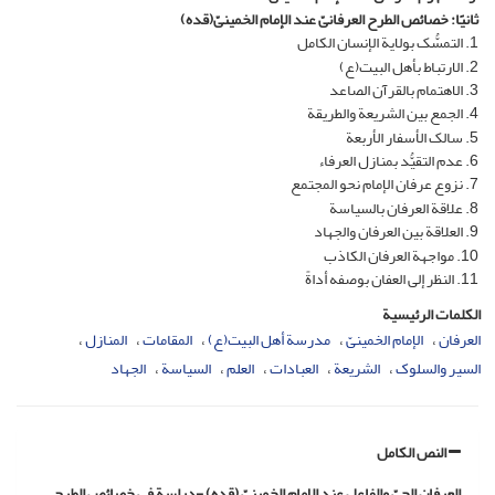
ثانیًا:
خصائص الطرح العرفانیّ عند الإمام الخمینیّ(قده)
1.
التمسُّک بولایة الإنسان الکامل
2.
الارتباط بأهل البیت(ع)
3.
الاهتمام بالقرآن الصاعد
4. الجمع بین الشریعة والطریقة
5. سالک الأسفار الأربعة
6. عدم التقیُّد بمنازل العرفاء
7. نزوع عرفان الإمام نحو المجتمع
8. علاقة العرفان بالسیاسة
9. العلاقة بین العرفان والجهاد
10. مواجهة العرفان الکاذب
11. النظر إلى العفان بوصفه أداةً
الكلمات الرئيسية
العرفان
الإمام الخمینیّ
مدرسة أهل البیت(ع)
المقامات
المنازل
السیر والسلوک
الشریعة
العبادات
العلم
السیاسة
الجهاد
النص الكامل
العرفان الحیّ والفاعل عند الإمام الخمینیّ (قده) -دراسة فی خصائص الطرح