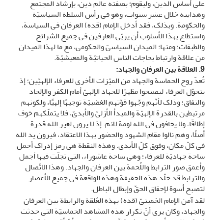
على أساس الدین، ولیقوم؛ بصفته عالم دین، بإرشاد المجتمع
وهدایته خلال عشر سنوات، وهو فی رأس السلطة السیاسیّة
والحکومة. وبذلک، فقد أدخل الإمام (قده) العرفان فی السیاسة،
واستطاع بهذا الأسلوب أن یربّی العارفین فی جمیع الشرائح
والطبقات؛ ومنها: المیدان السیاسیّ والحکومی، مع ما لهذا المیدان
من علاقة وارتباط بحاجات الناس الحیاتیّة والمعیشیّة.
9. العلاقة بین العرفان والجهاد
:
تُعدّ روح الحماسة والجهاد من المیّزات الأخرى للعرفاء الإلهیّین؛ إذ
یتحوّل العرفاء لیصبحوا مظهرًا للجهاد الإلهیّ أمام الکفر والإلحاد
والنفاق؛ وذلک لأنّهم وجّهوا قوّتهم الغضبیّة توجیهًا إلهیًّا، ولکونهم
مرتبطین بالقدرة الإلهیّة والمبدأ الأزلیّ والأبدیّ، فلا یتملّکهم خوف
إطلاقًا، ولا یخافون فی الله لومة لائم. إذ لا یرون لغیر الله قدرة
أصلًا، وهم نالوا مقام الشهود والحضور بهذا الاعتقاد، فیرون ید الله
فی کلّ مکان، وفوق کلّ الأیدی. وهذه النقطة هی رمز إدراک أجمل
ساحة جهادیّة للعرفاء؛ وهی ساحة عاشوراء، التی تجلّت فیها أجمل
وأعمق صور الترابط واللُحمة بین العرفان والجهاد. وهذا الاتّصال
والترابط قد خلّد هذه الحقیقة وهذه الواقعة فی جمیع الأعصار
لتصبح أسوة لإحقاق الحقّ وإبطال الباطل.
لقد آمن الإمام الخمینیّ (قده) بهذه العُلقة والرابطة بین العرفان
والجهاد، وکان یرى أنّ تکرار هذه المشاهد الحماسیّة التی حدثت