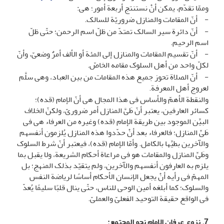
وممّا تقدّم، یمکن أنْ نستنتج أربعة أمور؛ هی:
-
أنّ المقامات والمنازل ضروریّة للسالک.
-
أنّ دائرة سیر السالک تمتدّ من ظلّ اسم الرحمن؛ حتّى ظلّ
اسم الرحیم.
-
أنّ تقسیم المقامات والمنازل إلى المئة أو الألف أمرٌ وضعیّ، وأنّ
لکلّ واحد من أهل السلوک مقامه الخاصّ.
-
أنّ الصلاة تحوز جمیع هذه المقامات من بین العباد، وهی سلَّم
لعروج أهل المعرفة.
والنقطة الأهمّ والأساس فی هذا المجال هی أنّ الإمام (قده)؛
کسائر العارفین، یعتبر أنّ طَیَّ المنازل أمر ضروریّ، ولکنّ الخلاف
البیِّن الموجود بین طریقة الإمام (قده) وغیره من العرفاء هی فی
طَیِّ المنازل؛ فالعرفاء بعد أنْ حدّدوا هذه المنازل یُلزمون أنفسهم
والآخرین بطیِّها بالکامل. وأمّا الإمام (قده)، فیعتبر أنّ شرط السلوک
وطَیِّ المنازل والمقامات هو فی مراعاة أحکام الشریعة، ولا یقبل بما
یلزم به العارفون أنفسهم والآخرین، ولم یتقیّد بذلک المنهج؛ بل
المهمّ فی رأیه أنْ یجعل الإنسان الأحکام أساسًا لریاضة النفس
والسلوک؛ کما أبلغه أمین الوحی للناس، حتّى ینال قلبًا سلیمًا یُعدّ
فی الواقع حقیقة التوحید الفعلیّ والعملیّ.
7. نزوع عرفان الإمام نحو المجتمع
: