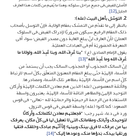
الأصلیّ للفیض فی جمیع مراحل سلوکه، وهذا ما یُفهم من کلمات هذا العارف
الجلیل
[12]
.
2. التوسّل بأهل البیت
(عله):
بالنظر إلى ما تقدّم من التمسّک بمقام الولایة، فإنّ التوسل بأصحاب
ذلک المقام الرفیع سیکون ضروریًّا لإدراک الفیض فی السلوک
العملیّ؛ لأنّ العارف لنْ یبلغ الغایة دون مصدر الفیض؛ سواء أفی
المعرفة الحضوریّة أم فی العبادات العملیّة.
یقول الإمام الصادق (ع):
"بنا عُرِفَ الله، وبنا عُبِدَ الله، ولولانا ما
عُرِفَ الله وما عُبِدَ الله"
.
[13]
إنّ السالک المجذوب أو المجذوب السالک یجب أن یستمدّ من
الأسماء الإلهیّة حتّى یبلغ المقام المعنویّ المتعلّق بکلّ اسم؛ لارتباط
کلّ اسم من الأسماء الإلهیّة بمظاهر تلک الأسماء ومصادرها.
والأئمّة المعصومین (عله) الذین هم معادن الکلمات الإلهیّة وأرکان
التوحید الإلهیّ والمظاهر التامّة للأسماء الإلهیّة، یعتبرون واسطة
الاستفادة من الرحمة الرحیمیّة والرحمانیّة لله -تعالى- فی قوس
الصعود؛ کما کانوا (عله) واسطة الفیض فی قوس النزول.
ورد فی دعاء شهر رجب:
"فجعلتهم معادن لکلماتک، وأرکانًا
لتوحیدک وآیاتک ومقاماتک التی لا تعطیل لها فی کلّ مکان، یعرفک
بها من عرفک، لا فرق بینک وبینها؛ إلاّ أنّهم عبادک وخلقک، فتقها
ورتقها بیدک، بَدؤها منک، وعودها إلیک"
.
[14]