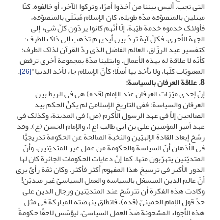
التی تجب. ألیس بیننا من أخذوا أمرًا، وترکوا الآخر، أو خالفوه. کنّا
مبتلین بالمتصوّفة مدّة طویلة، کان الإسلام مُبتَلًى بالمتصوّفة،
فأولئک خدموه خدمة طیّبة، إلّا أنّهم کانوا یردّون کلّ شی‏ء إلى
الجهة الأخرى، فکلّ آیة تَرِدُ بین أیدیهم تذهب إلى ذاک الطرف؛
کتفسیر عبد الرزّاق، العالم الفاضل الذی ردّ القرآن لذاک الطرف؛
کأنّه لا علاقة له بهذه الأعمال. وابتلینا مدّة بمجموعة أخرى ترفض
المعنویّات کلّها، ولا تأخذ بها أصلًا؛ کأنّ الإسلام جاء لأخذ الدنیا"
.
[26]
8. علاقة العرفان بالسیاسة
:
إنّ إحدى میّزات العرفان عند الإمام (قده) هی فی الربط بین
العرفان والسیاسة؛ ففی التاریخ الإسلامیّ لم یکنْ الحکم بید
الصالحین إلاّ فی عهد الرسول الأکرم (ص) فی المدینة، وکذلک فی
عهد أمیر المؤمنین علی بن أبی طالب (ع)، والإمام الحسن (ع). وقد
رسّخ إبعاد القادة الإلهیّین والنخبة الصالحة عن الحکومة تدریجیًّا
فی الأذهان أنّ السیاسة والحکومة من عمل غیر المتدیّنین، وأنّ
المتدیّنین یتهرّبون منها. کما إنّ دعایات الحکومات الجائرة کان لها
الدور الأکبر فی ترسیخ هذا المفهوم أکثر فأکثر. وکان ثمّة رأیٌ یرى
أنّ عالم الدین المنشغل بالسیاسة والعمل السیاسیّ غیر متدیّن!
وکادت هذه الفکرة أن تترسّخ عند المتدیّنین ورجال الدین على
حدّ قول الإمام الخمینیّ (قده)، فانطلق بنهضته المبارکة فی مثل
هذه الأجواء المشحونة ضدّ العمل السیاسیّ، لیؤسّس لاحقًا حکومةً