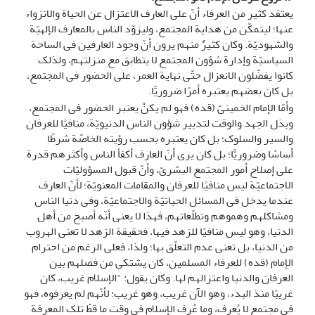
یعتقد کثیر من العرفاء أنّ على العارف الاعتزال عن الحیاة والانزواء
عنها؛ لیتمکّن من هدایة المجتمع، ولیزوّد الناس بالمعارف الإلهیّة
والشهودیّة. وکان کثیرٌ منهم یرون أنّ وجود العارفین فی الساحة
السیاسیّة وإدارة شؤون المجتمع لا یتطابق مع منزلتهم، ولذلک
کانوا یفضّلون الانعزال حتّى نهایة العمر، على الحضور فی المجتمع،
بل کان بعضهم یعتبره أمرًا ضروریًّا.
وأمّا الإمام الخمینیّ (قده) فهو لم یکنْ یعتبر الحضور فی المجتمع،
وبذل الجهد والوقت لتدبیر شؤون الناس الدنیویّة، منافیًا للعرفان
والسیر والسلوک؛ بل کان یعتبره بحسب رؤیته الخاصّة شرطًا
أساسًا وضروریًّا؛ بل کان یرى أنّ العارف أکفأ الناس وأکثرهم قدرة
على إصلاح أمور المجتمع البشریّ، وأنّ قبول المسؤولیّات
الاجتماعیّة لیس منافیًا للعرفان والمقامات المعنویّة؛ لأنّ العارف
عندما یدخل فی المسائل الحیاتیّة والاجتماعیّة، وفی دنیا الناس
ومشاکلهم وهموهم وتطلّعاتهم، فهذا لا یعنی أنّه أصبح من أهل
الدنیا، وهو لیس منافیًا للزهد فیها، فحقیقة الزهد لا تعنی الهروب
من الدنیا، بل تعنی عدم التعلّق بها؛ ولذا، فعلى الرغم من احترام
الإمام (قده) للعرفاء المسلمین، کان یشتکی من فصلهم بین
العرفان والدنیا واعتزالهم لها. وکان یقول: "الإسلام غریب، کان
غریبًا منذ البدء، وهو الآن غریب، وهو غریب؛ لأنّهم لم یعرفوه، فهو
فی مجتمع لا یُعرف، وما عُرف الإسلام فی وقت ما قطّ تلک المعرفة