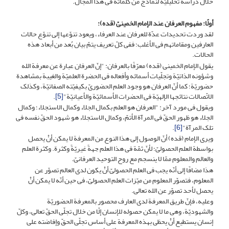
خلال دراسة تحلیلیّة لنماذج من کلماته فی هذا المجال.
أولًا: مفهوم العرفان عند الإمام
الخمینیّ (قده):
لقد وردت تحدیدات عدّة للعرفان عند العرفاء، ویعود تنوّعها إلى تنوّع حالات
العارفین ومقاماتهم فی الأغلب؛ ففی کلّ تعریف یتمّ بیان بُعد من أبعاد هذه
الحالات.
یقول الإمام الخمینی (قده) معرّفًا بالعرفان: "إنّ العرفان عبارة عن معرفة الله
وشؤونه الذاتیّة وتجلّیات أسمائه وأفعاله فی الحضرة العلمیّة والغیبة بمشاهدة
حضوریّة؛ کما أنّ العرفان هو وجود العلم الحضوریّ بکیفیّته الصفاتیّة، وکذلک
الاتّصالات نتائجها الإلهیّة فی الحضرات الأسمائیّة والأعیانیّة"
[5]
.
ویقول فی مورد آخر: "العرفان هو العلم بکمال الجلاء وکمال الاستجلاء؛ وکمال
الجلاء هو ظهور الحقّ فی المرآة الأتمّ، وکمال الاستجلاء هو شهود الحقّ نفسه فی
تلک المرآة"
[6]
.
ویرى الإمام (قده) أنّ الوصول إلى هذا النوع من المعرفة لا یمکن أنْ یحصل
بواسطة العلم الحصولیّ؛ لأنّ ثمّة فی هذا العلم جهةً غیریّةً وکثرة. وکثرة العلم
والعالم والمعلوم ممّا لا ینسجم مع روح التوحید العرفانیّ.
هذا مضافًا إلى أنّه یجب فی العلم الحصولیّ أنْ یکون لدى العالم تصوّر عن
المعلوم، فتصوّر المعلوم من میّزات العلم الحصولیّ، فی حین أنّه لا یمکن أنْ
یحصل لأحد تصوّر عن الله تعالى.
وعلیه، فإنّ طریق المعرفة لدى العارف محصور بالمعرفة الحضوریّة
والشهودیّة، وهی ما لا یمکن حصوله للإنسان إلّا من خلال تجلّی الحقّ تعالى، وکلّ
إنسان یستطیع أنْ یحظى بهذه المعرفة على أساس تجلّی الحقّ وإفاضته على