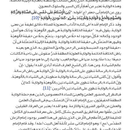
السلوک العلمیّة والعملیّة، الذی یحظى السالک بواسطته بالعنایة الإلهیّة الخاصّة،
وهذه الولایة تعتبر من أهمّ أرکان السیر والسلوک المعنویّ.
روی عن الإمام أبی جعفر (ع) قوله:
"بُنِیَ الْإِسْلَامُ عَلَى خَمْسٍ عَلَى الصَّلَاةِ وَالزَّکَاةِ
وَالصَّوْمِ وَالْحَجِّ وَ الْوَلَایَةِ وَلَمْ یُنَادَ بِشَیْ‏ءٍ؛ کَمَا نُودِیَ‏ بِالْوَلَایَةِ"
[10]
.
وقد ذکر الإمام (قده) فی کتابه الآداب المعنویّة للصلاة دقائق لطیفة عن معنى
الولایة، یقول فیه: "حقیقة الخلافة والولایة هی ظهور الألوهیّة؛ وذلک هو أصل
الوجود وکماله؛ فکلُّ موجود له حظّ من الوجود، یتمتّع بحظٍّ من حقیقة الألوهیّة
وظهورها المتمثّل فی حقیقة الخلافة والولایة. واللطیفة الإلهیّة المتمثّلة فی أنّ
«حقیقة الوجود المنبسط ونفس الرحمن والحقّ المخلوق به، الذی هو بعینه
باطن الخلافة الخاتمة والولایة العلویّة المطلقة قدرٌ منقوش على ناحیة الکائنات
جمیعًا؛ بدءًا ممّا یوجد منها فی عوالم الغیب؛ وانتهاءً إلى ما هو موجود منها فی
عالم الشهادة. ومن هنا، کان الشیخ العارف الشاه آبادی (قده) یقول: «إنّ
الشهادة بالرسالة تنطوی على الشهادة بالولایة؛ لأنّ الولایة هی باطن الرسالة.
وأقول: إنّ کلتى الشهادتین بالرسالة والولایة منطویتان فی الشهادة بالألوهیّة،
وإنّ الشهادة بالرسالة تنطوی على الشهادتین بالألوهیّة والولایة؛ کما إنّ
الشهادة بالولایة تنطوی على الشهادتین الأخریین"
[11]
.
فبالنظر إلى الحضور العلمیّ والعینیّ للسادة المعصومین الذین هم حملة الولایة
المطلقة الحقیقیّون، یرى الإمام (قده) أنّ التمسّک بهم فی السلوک العلمیّ
والعملیّ من الأمور الضروریّة واللازمة. وهو (قده) یعتبر من العرفاء القلیلین
الذین علّقوا معرفة الطریق الصحیح بشکل کامل على معرفة المصداق الکامل
للخلیفة الإلهیّ الأعظم فی الأرض، الذی یتبلور فی هذا العصر بوجود إمام الزمان
المقدّس (عج)؛ وهو الإمام الثانی عشر لأئمّة أهل البیت (عله). وقد قام الإمام
(قده) بالسیر فی الطریق على ذلک الأساس، وکان متّجهًا نحو هذا المصدر