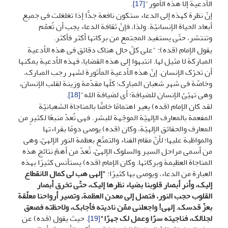
الأدعیة إلا هذه الأمور"
.
[17]
إنّ نظرة کهذه إلى الدعاء ستکون نافعة جدًّا إذا تغلغلت فی جمیع
أبعاد الحیاة الإنسانیّة. ولذا، فإنّ ثقافة الدعاء یجب أن تُعمّم
وتنتشر، حتّى یستفید المجتمع من برکاتها أکثر فأکثر.
یقول الإمام (قده): "على کلّ حال هناک دقائق فی هذه الأدعیة
المبارکة لا مثیل لها. انتبهوا إلى هذه القضایا، فهذه الأدعیة یمکنها
أن تحرّک الإنسان. إنّ هذه الأدعیة المأثورة لشهر رجب المبارک،
وخاصّة فی شهر شعبان المبارک؛ کلّها مقدّمة وزینة لقلب الإنسان،
وهی تهیّئ الإنسان للضیافة؛ أی لضیافة الله"
.
[18]
لقد کان الإمام (قده) یعیر اهتمامًا خاصًّا بالمناجاة الشعبانیّة
المفعمة بالمعارف الإلهیّة الموجّهة للبشر. فهی تُعدّ منبعًا لکثیرٍ من
المعارف والحقائق الإلهیّة، وکان (قده) یوصی دومًا بقراءتها
والمواظبة علیها؛ لأنّ مقام الفناء والتمتّع بعظمة النور الإلهیّ، وهی
من أسمى مراحل السیر والسلوک الإلهیّ، تُعدّ من أهمّ نتائج هذه
المناجاة العظیمة وبرکاتها. وکان الإمام (قده) یستأنس کثیرًا بهذه
العبارة من الدعاء، ویوصی بها کثیرًا:
"إلهی هب لی کمال الانقطاع
إلیک، وأنر أبصار قلوبنا بضیاء نظرها إلیک، حتّى تخرق أبصار
القلوب حجب النور، فتصل إلى معدن العظمة، وتصیر أرواحنا معلّقة
بعزّ قدسک. إلهی! واجعلنی ممّن نادیته فأجابک، ولاحظته فصعق
لجلالک، فناجیته سرًا وعمل لک جهرًا"
. حیث یقول (قده) عن
[19]