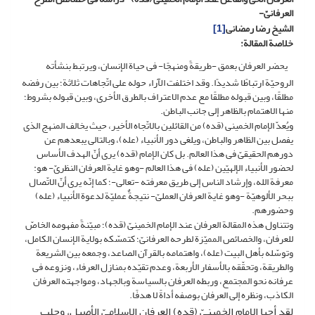
العرفانیّ-
الشیخ رضا رمضانی
[1]
خلاصة المقالة:
یحضر العرفان بعمق -طریقةً ومنهجًا- فی حیاة الإنسان، ویرتبط بنشأته
الروحیّة ارتباطًا شدیدًا. وقد اختلفت الآراء حوله على اتّجاهات ثلاثة؛ بین رفضه
مطلقًا، وبین قبوله مطلقًا مع عدم الاعتراف بالطرق الأخرى، وبین قبوله بشروط؛
منها الاهتمام بالظاهر إلى جانب الباطن.
ویُعدّ الإمام الخمینی (قده) من القائلین بالاتّجاه الأخیر، حیث یخالف المنهج الذی
یفصل بین الظاهر والباطن، ویلغی دور الأنبیاء (عله)، وبالتالی یبعدهم عن
دورهم الحقیقیّ فی هذا العالم. بل کان الإمام (قده) یرى أنّ الهدف الأساس
لحضور الأنبیاء الإلهیّین (عله) فی هذا العالم -وهو غایة العرفان النظریّ- هو:
معرفة الله، وإرشاد الناس إلى طریق معرفته -تعالى-؛ کما إنّه یرى أنّ الاتّصال
ببحر الألوهیّة -وهو غایة العرفان العملیّ- نتیجةٌ عملیّة لدعوة الأنبیاء (عله)
وحضورهم.
وتتناول هذه المقالة العرفان عند الإمام الخمینیّ (قده)؛ مبیّنةً مفهومه الخاصّ
للعرفان، والخصائص الممیّزة لطرحه العرفانیّ؛ کتمسّکه بولایة الإنسان الکامل،
وتوسّله بأهل البیت (عله)، واهتمامه بالقرآن الصاعد، وجمعه بین الشریعة
والطریقة، وتحقّقه بالأسفار الأربعة، وعدم تقیّده بمنازل العرفاء، ونزوعه فی
عرفانه نحو المجتمع، وربطه العرفان بالسیاسة وبالجهاد، ومواجهته العرفان
الکاذب، ونظره إلى العرفان بوصفه أداةً لا هدفًا.
لقد أحیا الإمام الخمینیّ (قده) العرفان الإسلامیّ الأصیل، وجلب