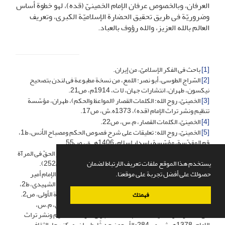
العرفان، وبالخصوص عرفان الإمام الخمینیّ (قده)، لهو خطوة أساس
وضروریّة فی طریق تحقیق الحضارة الإسلامیّة الکبرى، وتعریف
العالم بالله العزیز، والله رؤوف بالعباد.
[1]
باحث فی الفکر الإسلامیّ، من إیران.
[2]
السّراج الطوسی، أبو نصر: اللمع، من نسخة مطبوعة فی لندن بتصحیح
نیکسون، طهران، انتشارات جهان، لا ت، 1914م، ص21.
[3]
الخمینیّ، روح الله: الکلمات القصار (المواعظ والحکم)، طهران، مؤسّسة
تنظیم ونشر تراث الإمام (قده)، 1373ه.ش، ص17.
[4]
الخمینیّ، الکلمات القصار، م.س، ص22.
[5]
الخمینیّ، روح الله: تعلیقات على شرح فصوص الحکم ومصباح الأنس، ط1،
قم المقدّسة، مؤسّسة باسدار اسلام، 1406هـ.ق، ص55.
[6]
وقد فسّر ( کمال الاستجلاء) فی موضع آخر؛ بقوله: "فظهور الحقّ فی المرآة
الأتمّ کمال الجلاء وشهود نفسه فی تلک المرآة. (انظر: م.ن، ص252).
يستخدم هذا الموقع ملفات تعريف الارتباط لضمان
[7]
العلویّ، محمد (الشریف الرضی): نهج البلاغة (الجامع لخطب الإمام أمیر
حصولك على أفضل تجربة على موقعنا.
المؤمنین علی بن أبی طالب (ع) ورسائله وحکمه)، شرح: جعفر الشهیدی، ط2،
طهران، انتشارات آموزش انقلاب اسلامی، 1370هـ.ش، الخطبة الأولى، ص2.
فهمتك
[8]
الخمینیّ، تعلیقات على شرح فصوص الحکم ومصباح الأنس، م.س،
ص273؛ وانظر له -أیضًا-: آداب الصلاة، طهران، مؤسّسة تنظیم ونشر تراث
الإمام، 1378هـ.ش، ص284؛ الأربعون حدیثًا، طهران، مرکز رجاء الثقافی،