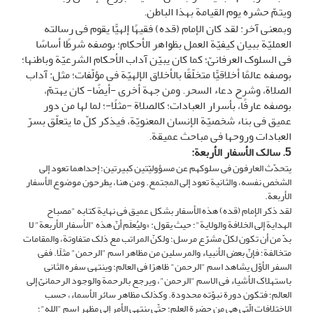
ویتمّ حشره یوم القیامة بهذا الباطن.
وبمعنى آخر: لقد کان الإمام (قده) فقیهًا إلهیًّا یقوم فی رسالته
العملیّة ببیان کیفیّة العمل بظواهر الأحکام؛ بوصفه شرطًا أساسًا
فی السلوک العرفانیّ؛ کما کان یبیّن آداب الأحکام الشرعیّة وباطنها؛
بوصفه عالمًا أخلاقیًّا متخلّقًا بالأخلاق الإلهیّة فی مؤلّفات؛ مثل: آداب
الصلاة، وشرح دعاء السحر. ومن جهة أخرى -أیضًا- کان یهتمّ،
بوصفه عارفًا، بأسرار العبادات؛ کالصلاة -مثلًا-؛ لما لها من دور
عمیق فی بناء شخصیّة الإنسان المعنویّة، فیذکر کلّ ما یتعلّق بسرّ
العبادات وروحها فی مباحث عمیقة.
5. سالک الأسفار الأربعة
:
یتحدّث العارفون فی سلوکهم عن مسؤولیّتین کبیرتین؛ إحداهما تعود إلى
الشخص نفسه، والثانیة تعود إلى المجتمع. ومن هنا، یطرحون موضوع الأسفار
الأربعة.
لقد ذکر الإمام (قده) هذه الأسفار بشکل عمیق فی نهایة کتابه "مصباح
الهدایة إلى الخلافة والولایة"؛ حیث یقول: «ولیُعلَم أنّ هذه "الأسفار الأربعة" لا
بدّ من أن تکون لکلّ مشرّع مرسل؛ ولکنّ المراتب مع ذلک متفاوتة، والمقامات
متخالفة؛ فإنّ بعض الأنبیاء والمرسلین من مظاهر اسم "الرحمن" مثلًا. ففی
السفر الأوّل یشاهد اسم "الرحمن" ظاهرًا فی العالم؛ وینتهی سفره ‏الثانی
باستهلاک الأشیاء فی الاسم "الرحمن"، ویرجع بالرحمة والوجود الرحمانیّ إلی
العالم؛ فتکون دورة‏ نبوّته محدودة. وکذلک مظاهر سائر الأسماء، حسب
الاختلافات الّتی هی من حضرة‏ العلم؛ حتّی ینتهی الأمر إلی مظهر اسم "الله"؛