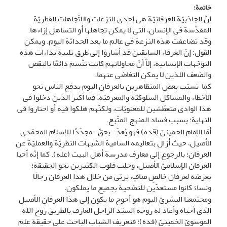
خاتمة:
إنّ الجاذبیّة العرفانیّة هی إحدى النزعات والاتّجاهات الفطریّة
المقدّسة فی الإنسان، التی لا یمکن تجاهلها أو التساهل إزاءها.
وقد تضاعفت هذه النزعة فی عالم ما بعد الحداثة الیوم. ویمکن
القول: إنّ العرفاء السابقین قد أشاروا إلى طرق تلبیة نداءات هذه
التوجّهات الإنسانیة، إلاّ أنّ محاولاتهم کانت تتّسم دائمًا بالنقص
والضعف اللذین لا یمکن التغاضی عنهما.
کما تسبّب بعض المتظاهرین بالعرفان الیوم بدفع الناس نحو
الأخطاء والمشاکل السلوکیّة والمعرفیّة. فما أکثر الذین دخلوا فی
هذا الوادی متعطّشین للمعنویّات، ولکنّهم هلکوا فیه أو احتاروا فی
النهایة؛ بسبب فساد المنهج المتّبع.
أمّا الإمام الخمینیّ (قده) فهو یُعدّ -بحقّ- مجدّدًا للإسلام المحمّدی
الأصیل، حیث أزال بتعالیمه السامیة الشبهات النظریّة والعملیّة عن
العرفان؛ بالرجوع إلى معارف مدرسة أهل البیت (عله). کما إنّه أحیا
العرفان الإسلامیّ الأصیل، وجلب قلوب الکثیرین نحو الحقیقة؛
بعرضه لعرفان خالصٍ صافٍ، یربّی من خلال هذا العرفان رجالًا
ونساءً کانوا مستعدّین للتضحیة بجمیع ما یملکون.
ومجتمعنا البشریّ الیوم هو أحوج ما یکون إلى هذا العرفان الأصیل
الذی أحیاه وأعاد له روحه السیّد الراحل العارف بالطریق روح الله
الموسویّ الخمینیّ (قده)؛ فتعریف الشباب الباحث على حقیقة علم