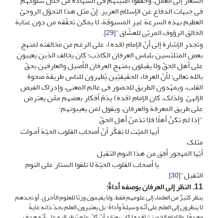
الشعار إلى العمل، وحققوا أمنیتهم فی الشهادة من خلال سلوکهم
فی جبهات الدفاع عن الإسلام العزیز. إنّ مثل هذا التحوّل الروحیّ
العظیم بهذه السرعة غیر المسبوقة، لا یمکن تحقّقه من دون عنایة
الخالق الرؤوف المربّی للعشّاق"
.
[29]
وتجدر الإشارة إلى أنّ الإمام (قده)، على الرغم من مخالفته لمنهج
بعض المتلبّسین بلباس العرفان الکاذب؛ کان یخالف الذین یعیبون
على أهل الحقّ ولا یقبلون بمنهج العرفان الأصیل والعارفین بحقّ
بالله تعالى؛ لأنّ العرفاء الحقیقیّین یُظهرون للناس طریقة صحوة
القلب، ویمهّدون الطریق للحضور فی عالم المعنى، وإدراک الفیض
الإلهیّ. ولذلک، کان الإمام (قده) یذمّ أفکار بعضهم ممّن یعترض
على طریق المعرفة والعرفان، ویقول لمن یعیبونهم:
"إذا لم تکنْ أهلًا فلا تذمنّ أهل الحقّ
أیها المیّت لا تفکّر أنّ أصحاب القلوب الحیّة أمـوات
مثلک
أیّها المهجور أَفِق من هذا النوم الثقیل
یا أصحاب القلوب الحیّة لا تلقوا الستار على النوم
الثقیل"
[30]
11. النظر إلى العرفان بوصفه أداة
ً:
ینظر کثیرٌ من العلماء إلى علومهم فقط، ولا یقیمون وزنًا للعلوم الأخرى. أو تجدهم
لا ینظرون إلى العلم على أنّه وسیلةً وأداةً؛ بل یعتبرون العلم بحدّ ذاته غایةً
وهدفًا. والإمام الخمینیّ (قده) کان یعتقد أنّ کلّ علم یُنظر إلیه على أنّه هدف