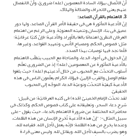
أنّ الاتّصال بهؤلاء السادة المعصوین (عله) ضروریّ، وأنّ الانفصال
عنهم یعنی الانحراف والضلالة والهلاک.
3. الاهتمام بالقرآن الصاعد
:
إنّ الأدعیة المأثورة هی فی حقیقة الأمر القرآن الصاعد، ولها دور
عمیق فی بناء الإنسان وتنمیته المعنویّة. وعلى الرغم من اهتمام
العرفان النظریّ اهتمامًا بالغا ًبالأوراد والأدعیة؛ فإنّ کتبًا عرفانیّة؛
مثل: فصوص الحکم، ومصباح الأنس، وتمهید القواعد، وغیرها،
قلّما نجد فیها توصیات بهذا الصدد.
إنّ الدخول فی أجواء الدعاء والمناجاة مع الحبیب یتطلّب الاهتمام
بالأدعیة المأثورة عن المعصومین (عله)؛ إذ من الضروری تعلّم
أسلوب التحدّث مع المحبوب من خلال أدعیتهم (عله)؛ حیث بلغوا
مقام الوصل والقرب الإلهیّ، فهؤلاء الکرام یعلّمون الناس فی هذه
الأدعیة کیفیّة التحدّث ونوعیّة الدعاء الموجَّه إلى المحبوب
الحقیقیّ.
لقد تحدّث الإمام الخمینیّ (قده) فی کتبه العرفانیّة؛ من قبیل:
شرح دعاء السحر، وتعلیقاته على کتاب فصوص الحکم، وکذلک فی
محاضراته المختلفة عن ضرورة الاهتمام بالدعاء، حیث یقول -على
سبیل المثال-: "إنّ هذه الأدعیة تُخرِج الإنسان من هذه الظلمات،
وعندما یخرج من هذه الظلمة؛ فإنّه یعمل لأجل الله. فقیامه لله،
وهو یضرب بالسیف لأجل الله، ویقاتل لله. ولیس معنى قراءة