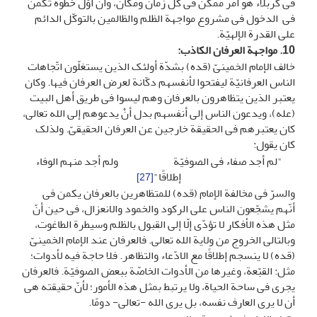
فی کربلاء هو أمر ممکن فی کلّ زمان ومکان، وأنّ أوّل خطوة تکمن
فی الدخول فی مشروع مواجهة الظلم والظالمین بالتوکّل الدائم
على القدرة الإلهیّة.
10. مواجهة العرفان
الکاذب:
خالف الإمام الخمینیّ (قده) بشدّة أولئک الذین یستغلّون اتّجاهات
الناس العرفانیّة لیفتحوا لأنفسهم دکّانة لعرض العرفان فیها. وکان
یعتبر الذین یتظاهرون بالعرفان وهم لیسوا فی طریق أهل البیت
(عله)، ویدعون الناس إلى أنفسهم بدل أنْ یدعوهم إلى الله تعالى،
کان یعتبرهم فی الحقیقة خارجین عن العرفان الحقیقیّ. ولذلک
کان یقول:
"لم أجد صفاء فی الصوفیّة ولم أجد منهم الوفاء
إطلاقًا"
[27]
والسرّ فی مخالفة الإمام (قده) للمتظاهرین بالعرفان یکمن فی
أنّهم یشجّعون الناس على الرکود والخمود والانعزال، فی حین أنّ
مثل هذه الأفکار لا تؤدّی إلّا إلى القبول بالظلم وسیطرة الطاغوت،
وبالتالی الخروج من ولایة الله تعالى. فالعرفان عند الإمام الخمینیّ
(قده) لا ینسجم إطلاقًا مع الادّعاء والتظاهر. فلا حاجة فیه لأدوات؛
مثل: القبّعة، وغیرها من الأدوات الخاصّة ببعض الصوفیّة. فالعرفان
یجری فی ساحة الحیاة، ولا یرتبط بمثل هذه الأمور؛ لأنّ حقیقته هی
أن لا یرى العارف نفسه، بل یرى الله -تعالى- دومًا.