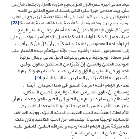
فیشاهد فی أخیرة سفره الأوّل الحقّ بجمیع شؤونه ظاهرًا؛ ولا یشغله شأن عن
شأن، ویشاهده فی أخیرة سفره‏ الثانی باستهلاک جمیع الحقائق فی الاسم
الجامع الإلهیّ؛ بل باستهلاکه -أیضًا- فی الأحدیّة المحضة، فهو یرجع إلی الخلق
بوجود جامع إلهیّ، وله النبوّة الأزلیّة الأبدیّة والخلافة الظاهریّة والباطنیّة
"
[23]
.
ومن ثمّ یقول الإمام (قده) إنّ هذه الأسفار، وحتّى السفر الرابع
منها، تحصل کذلک لأولیاء الله؛ کما حصل للإمام أمیر المؤمنین علی
(ع) وأولاده المعصومین (عله). ولا شکّ فی أنّ کلّ مَنْ کان أقرب
إلى المعصومین (عله) وأشبه بهم؛ فإنّه سیتمتّع بهذه الأسفار على
قدر سعته الوجودیّة، ویحظى بجلوات الحقّ تعالى، وینال مرتبة
التوحید العلمیّ والعینیّ. إنّ کثیرًا من السالکین ینالون توفیق
الحضور فی السفرین الأوّل والثانی؛ حسب قابلیّاتهم، ولکنهم لا
یکسبون نجاحًا کثیرًا فی السفرین الثالث والرابع
.
[24]
لقد حاز الإمام (قده) مرتبة السبق فی هذا المیدان -أیضًا-،
واستطاع أنْ یطوی المنزلین الثالث والرابع بأحسن الأشکال،
واستطاع فی سفره الرابع من الخلق إلى الخلق بالحقّ وهدایتهم أن
ینجز هذا الأمر بأحسن الصور، ففتح أبوابًا واسعة للراغبین فی
الاتّجاهات المقدّسة للحبّ العفیف والمحبّة الإلهیّة، ووجَّه العواطف
الإنسانیّة توجیهًا صحیحًا؛ لینقذهم من الحبّ الکاذب. وکان ذلک
کلّه ببرکة شوق الإمام (قده) وحبّه وإشراقه القلبیّ، فانطبق علیه
-بحقّ- هذان البیتان من الشعر: