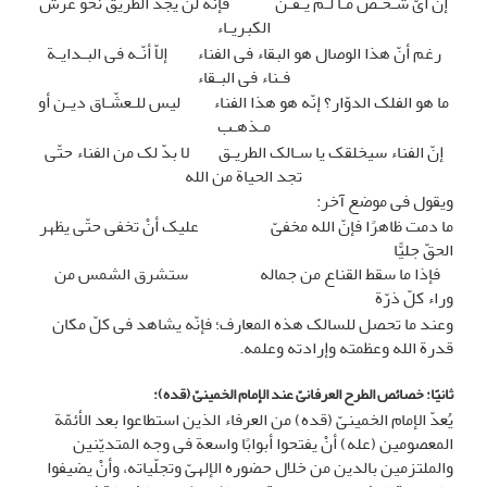
إنّ أیّ شـخـص مـا لـم یـفـن فإنّه لنْ یجد الطریق نحو عرش
الکبریـاء
رغم أنّ هذا الوصال هو البقاء فی الفناء إلاّ أنّـه فی البـدایـة
فـناء فی البـقاء
ما هو الفلک الدوّار؟ إنّه هو هذا الفناء لیس للـعشّـاق دیـن أو
مـذهـب
إنّ الفناء سیخلقک یا سـالک الطریـق لا بدّ لک من الفناء حتّى
تجد الحیاة من الله
ویقول فی موضع آخر:
ما دمت ظاهرًا فإنّ الله مخفیّ علیک أنْ تخفى حتّى یظهر
الحقّ جلیًّا
فإذا ما سقط القناع من جماله ستشرق الشمس من
وراء کلّ ذرّة
وعند ما تحصل للسالک هذه المعارف؛ فإنّه یشاهد فی کلّ مکان
قدرة الله وعظمته وإرادته وعلمه.
ثانیًا: خصائص الطرح العرفانیّ عند الإمام الخمینیّ (قده)
:
یُعدّ الإمام الخمینیّ (قده) من العرفاء الذین استطاعوا بعد الأئمّة
المعصومین (عله) أنْ یفتحوا أبوابًا واسعة فی وجه المتدیّنین
والملتزمین بالدین من خلال حضوره الإلهیّ وتجلّیاته، وأنْ یضیفوا