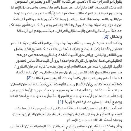
یقول أبو السراج (ت: 378هـ.ق) فی کتابه "اللمع" الذی یعتبر من النصوص
العرفانیّة القدیمة: "لقد بالغ أناس فی فصل العرفان، وساروا فی طریق الإفراط
والغلوّ، ورفعوه فوق المرتبة التی یستحقّها. کما إنّ أناسًا آخرین اعتبروه نوعًا
من اللهو واللعب وتساهلًا نابعًا من الجهل، وهناک آخرون اعتبروا العرفان نابعًا
عن التقوى والتصوّف والتدقیق فی الکلام واللباس وغیر ذلک من الأمور، وهناک
جماعة أسرفت فی الطعن والإساءة إلى العرفان، حیث نسبوهم إلى الزندقة
والضلال"
[2]
.
وإذا ما ألقینا نظرة على مجموعة البحوث والمواضیع العرفانیّة التی دوّنها الإمام
الخمینی (قده) وکتبها، یتّضح جلیًّا لنا أنّه کان یخالف ذلک المنهج الذی یفصل
بین الظاهر والباطن، ویلغی دور الأنبیاء (عله)، وبالتالی یبعدهم عن دورهم
الحقیقیّ فی هذا العالم؛ بل کان الإمام (قده) یرى أنّ الهدف الأساس لحضور
الأنبیاء الإلهیّین (عله) فی هذا العالم، أو ما یعبّر عنه بـ"غایة العرفان النظری"؛
هو: معرفة الله، وإرشاد الناس إلى طریق معرفته -تعالى-: "إنّ غایة الأنبیاء
(عله) الأساس هی العودة إلى کلمة واحدة؛ ألا وهی: معرفة الله"
[3]
.
کما إنّه (قده) کان یرى أنّ الاتّصال ببحر الألوهیّة الذی یُعدّ غایة العرفان العملیّ؛
هو نتیجةٌ عملیّة لدعوة الأنبیاء (عله) وحضورهم؛ حیث یقول: "إنّ ما کان یرمی
إلیه الأنبیاء (عله) هو أنْ یجعلوا جمیع الأمور إلهیّة، وأن یجعلوا جمیع أبعاد العالم
وجمیع أبعاد الإنسان عصارة الحیاة إلهیّة"
[4]
.
لقد أدخل الإمام الخمینیّ (قده) عرفانًا سامیًا فی المجتمع من خلال سلوکه
المفعم بالتفکیر فی منازل العارفین والسیر فی طریق العرفان النظریّ والعملیّ،
وجعله أساسًا للنظام السیاسیّ للإسلام.
وتأتی هذه المقالة لبیان خصائص الطرح العرفانیّ عند الإمام الخمینیّ (قده) من