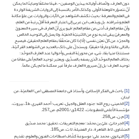
دون العارف، واتّصاف أولیائه بهذین الوصفین-، فهمًا مختلفًا ومباینًا لما یمکن
أنْ نتصوّره للوهلة الأولى. وکذلک الأمر بالنسبة إلى الروایات الشریفة الواردة
فی العلم والمعرفة؛ بحیث تکشف الشواهد من الآیات والروایات عن علوّ مکانة
العلم وشرافته. بل ویذهب ابن عربی إلى اعتبار المعرفة أقلّ رتبة من العلم،
وأنّ مقام العارف أدنى من مقام العالم؛ فهو یرى أنّ العارف فی سیره المعنویّ
والمعرفیّ یبقى لدیه نوع من الاثنینیّة الخفیّة، ولا یصل إلى التوحید الخالص
والمجرّد عن کلّ تعیّن نفسی؛ إلّا إذا کان متحقّقًا بمقام العلم الحقیقیّ، فیصبح
بالتالی عالمًا وعارفًا حقیقیًّا. ویستدلّ على ذلک بالعدید من الشواهد القرآنیّة،
مستنتجًا منها بقاء شیء من محوریّة النفس وأحوالها عند العارف الموحِّد؛
بخلاف العالم الموحِّد الّذی یصفه بالصدِّیق، ویعتبر توحید العالم أعلى مقامًا من
توحید العارف؛ بل إنّ صیرورة العارف عارفاً غیر ممکنة ما لم یکن عالماً.
[1]
باحث فی الفکر الإسلامیّ، وأستاذ فی جامعة المصطفى (ص) العالمیّة، من
لبنان.
[2]
الخمینی، روح الله: جنود العقل والجهل، تعریب: أحمد الفهری، ط1، بیروت،
مؤسّسة الأعلمی للمطبوعات، 1422ق/2001م، ص257.
[3]
م.ن، ص258.
[4]
الجرجانیّ، علیّ بن محمّد: معجم التعریفات، تحقیق: محمد صدّیق
المنشاوی، لا ط، القاهرة، دار الفضیلة، لا ت، ص185.
[5]
التهانوی، محمد علی: موسوعة کشّاف اصطلاحات الفنون والعلوم، تقدیم