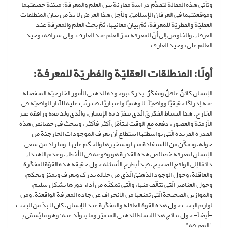
وتأتی هذه المقالة لتقدِّم دراسة مقارنة بین العلم والمعرفة؛ مبیّنة حقیقتهما
وموقعیّتهما فی العرفان الإسلامیّ. ولأجل هذا الغرض لا بدّ من بیان المنطلقات
العقلیّة والفطریّة للمعرفة، ثمّ بیان معانیها، ثمّ بحث العلم والمعرفة عند
العرفاء، والخلوص إلى أنّ المعرفة سرّ العلم عند العارف، وإلى شرافة توحید
العالم على توحید العارف.
أولًا: المنطلقات العقلیّة والفطریّة للمعرفة:
الإنسان کائنٌ عاقلٌ ومفکّرٌ، یدرک بوجوده الذهنی الأمور الخارجیّة المنفصلة
عنه إدراکًا حقیقیًّا وواقعیّاً، لا وهمیًّا واعتباریًّا، فتترتّب علیه الآثار الواقعیّة فی
الخارج. هذا النشاط الفکریّ الّذی یتفرّد به الإنسان، والّذی ولد معه ورافقه عبر
الأزمنة والعصور، دفعه مع الوقت لیتأمّل أکثر فأکثر، ویبحث فی خصائص هذه
القدرة الفریدة الّتی بواسطتها استطاع أن یعرف الموجودات الخارجیّة من
حوله، وتمکّن من الاستفادة منها وتسخیرها والحکم علیها. وما زاد من سعی
الإنسان لمعرفة خصائص هذه القدرة هو وقوعه فی الأخطاء، وعدم الاهتداء
دائمًا إلى الواقع الصحیح، فبدأ بطرح الأسئلة حول حقیقة هذه القوّة المفکّرة
والعاقلة، وحول الوجود الذهنیّ الّذی من خلاله یدرک ویعرف ویمیّز ویحکم،
وحول العناصر الّتی تتألّف منها، والّتی تمکنّه من أداء دورها بشکل سلیم،
والموازین الصحیحة الّتی تمنعها من الانحراف عن جادة المعرفة الواقعیّة. ومن
لوازم البحث حول هذه القوة العاقلة والمفکّرة عند الإنسان، کان لا بدّ من البحث
-أیضاً- حول نتائج هذا النشاط الذهنی المتمیّز وما یتولّد عنه؛ وهو ما یُسمّى بـ
"المعرفة".