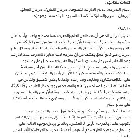
کلمات مفتاحیّة:
العلم، المعرفة، العالم، العارف، التصوّف، العرفان النظریّ، العرفان العملیّ،
البرهان، السیر والسلوک، الکشف، الشهود، الهندسة الوجودیّة.
مقدّمة:
قد یتبادر إلى الذهن أنّ مصطلحی العلم والمعرفة هما مصطلح واحد، وأنّهما على
حدّ سواء عند العارف، خصوصاً وأنّ العارف یأخذ اسمه من المعرفة؛ کما هو
ظاهر ومعروف. ولکنّ التـأمّل فی النصوص العرفانیّة، والتدقیق فی مسائل علم
العرفان على نحو أعمق یکشف عن أنّ مفردة العلم مغایرة للمعرفة عند العارف.
وهذا التغایر لیس على مستوى الشکل والمعنى فحسب؛ بل على مستوى
المضمون والجوهر أیضًا، مع ما یترتّب على هذا الاختلاف من آثار معرفیّة
وسلوکیّة غایة فی الأهمّیّة، یمکن أن تؤثّر على أصل الرؤیة والمنهج العرفانیّ
على اختلاف مشاربه ومنابعه ومدارسه. ولذا؛ لا یعتبر التدقیق والتأمّل فی
حقیقة الاختلاف وتفصیله بین العلم والمعرفة من وجهة نظر العارف ترفًا فکریًّا،
أو استفاضة معرفیّة لا طائل منها ولا حاجة، خصوصًا وأنّ بعض العرفاء یصلون
إلى نتائج مغایرة تمامًا لما یمکن أن نظنّه على مستوى قیمة المعرفة وأفضلیّتها
على مقام العلم.
هذه الرؤیة التی تصرِّح بشکل واضح، کما یقول محیی الدین بن عربی،
والقونویّ، وحیدر الآملیّ، بأنّ العرفاء إنّما یصلون إلى مقامهم العرفانیّ الشامخ
لکونهم علماء بالدرجة الأولى، لا العکس، وبالتالی یجعل توحید العالم أعلى
وأشمخ من توحید العارف، مع أنّهم من أعمدة المدرسة العرفانیّة الأصیلة فی
الإسلام.