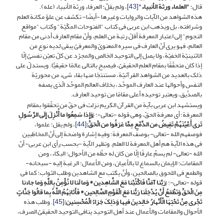
قال:
"العلماء ورثة الأنبیاء"
[43]
، ولم یقلْ: العرفاء ورثة الأنبیاء (عله).
هذه الشواهد من الآیات والروایات وغیرها -أیضًا- تکشف عن علوّ مکانة العلم
وشرافته، بل ویذهب ابن عربی فی کتاب "الفتوحات المکّیّة" وکتاب "مواقع
النجوم" إلى اعتبار المعرفة أقلّ رتبة من العلم، وأنّ مقام العارف أدنى من مقام
العالم، فهو یرى أنّ العارف فی سیره المعنویّ والمعرفیّ یبقى لدیه نوع من
الاثنینیّة الخفیّة، ولا یصل إلى التوحید الخالص والمجرّد عن کلّ تعیّن نفسیّ إلّا
إذا کان متحقّقًا بمقام العلم الحقیقیّ، فیصبح بالتالی عالمًا حقیقیًّا. ویستدلّ على
ذلک بالعدید من الشواهد القرآنیّة، مستنتجًا منها بقاء شیء من محوریّة
النفس وأحوالها عند العارف الموحِّد، بخلاف العالم الموحِّد الّذی یصفه
بالصدِّیق، ویعتبر توحیده أعلى مقامًا من توحید العارف.
ویستشهد ابن عربی بآیة من القرآن الکریم نزلت فی حقّ من تحقّقوا بمقام
المعرفة؛ أی معرفة الحقّ، وهی قوله -تعالى-: {
وَإِذا سَمِعُوا ما أُنْزِلَ إِلَى الرَّسُولِ
تَرى‏ أَعْیُنَهُمْ تَفِیضُ من الدَّمْعِ مِمَّا عَرَفُوا من الْحَقِّ
}
[44]
، ولم یقل: علموا،
فوصفهم الله -تعالى- بوصف المعرفة؛ وفیه إشارة واضحة إلى أنّ المخاطَبین
فی هذه الآیة هم أهل المعرفة لا العلم. وتظهر الآیة -بحسب رأی ابن عربی- أنّ
الله -تعالى- لم یسمِّ عارفًا إلّا من کان له حظّه من الأحوال: البکاء، ومن
المقامات: الإیمان بالسماع لا بالأعیان، ومن الأعمال: الرغبة إلیه -سبحانه-
والطمع فی اللحوق بالصالحین، وأنْ یکتب مع الشاهدین وطلب الثواب؛ کما فی
قوله -تعالى-: {
رَبَّنا آمَنَّا فَاکْتُبْنا مَعَ الشَّاهِدین
*
وَما لَنا لا نُؤْمِنُ بِاللَّهِ وَما جاءَنا
مِنَ الْحَقِّ وَنَطْمَعُ أَنْ یُدْخِلَنا رَبُّنا مَعَ الْقَوْمِ الصَّالِحین * فَأَثابَهُمُ اللَّهُ بِما قالُوا جَنَّاتٍ
تَجْری مِنْ تَحْتِهَا الْأَنْهارُ خالِدینَ فیها وَذلِکَ جَزاءُ الْمُحْسِنین
}
[45]
. وطلب هذه
الأحوال والمقامات والأعمال عند أهل التوحید ینافی التوحید الحقیقیّ الصرف،