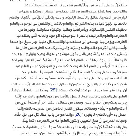
یستدلّ به على أمر ظاهر. ولأنّ المعرفة هی فی الحقیقة علم بالأحدیّة
والتوحید، وما یتعلّق بهذه المعرفة التوحیدیّة من مسائل، ویتفرّع عنها من
لوازم؛ من العلم بالحقائق والأسماء الإلهیّة، والعلم بتجلّی الحقّ فی الأشیاء، والعلم
بالخطاب الإلهیّ لعباده بلغة الشرائع، والعلم بالکمال والنقص فی الوجود، والعلم
بحقیقة النفس الإنسانیّة، وبأمراضها وعللها، وکیفیّة مداواتها، وغیرها من
المعارف والعلوم المرتبطة بالنظرة التوحیدیّة للوجود والعالم الّتی یعتقد بها
العارف، ویؤمن بها، ویسعى إلى مشاهدتها والاستدلال علیها، وترسیخ قواعدها
وأسسها فی فکره وعقله وقلبه وسرّه، والتی تُدرَک عند العارف من خلال ما
یُسمّى عنده بالمعرفة، وهی التی یکون موضوعها هو التوحید ولوازم التوحید؛
فلهذه الأسباب وغیرها کانت المعرفة عند العارف بمثابة "سرّ العلم"، ومراده
بسرّ العلم؛ أی أسرار المعرفة بالتوحید؛ کما یصرّح القونویّ: "وسرّ العلم هو
معرفة وحدته فی مرتبة الغیب، فیطّلع المشاهد -الموصوف بالعلم بعد
المشاهدة بنور ربّه- على العلم ومرتبة وحدته بصفة وحدة -أیضًا-؛ کما مرّ،
فیدرک بهذا التجلّی النوریّ العلمیّ من الحقائق المجرّدة ما شاء الحقّ -سبحانه-
أن یریَه منها ممّا هی فی مرتبته أو تحت حیطته"
[25]
. وهذا لیس تقلیلًا من شأن
العلم؛ على العکس؛ فالمعرفة لا تحصل بالأصل من دون العلم، والعارف "إنّما
یعرف بحکم من أحکام العلم، وصفة من صفاته، حکمًا آخر أو صفة أخرى من
أحکام العلم -أیضًا- وصفاته، فیکون القدر الحاصل من المعرفة بالعلم إنّما
حصل به -أی بالعلم- لا بغیره"
[26]
؛ وإنّما هو من باب إعطاء کلّ ذی حقّ حقّه،
ومجاله المعرفیّ إنْ صحّ التعبیر، ولکون العلم أعمّ من المعرفة؛ کما بینّا.
وفی المحصّلة، فکلّ ما یصل إلیه المرء بالمعرفة سوف یکون للعلم فیه نصیبٌ
حتمًا، فالتوحید الذی یقع من خلال المعرفة هو -أیضًا- من نصیب العلم،