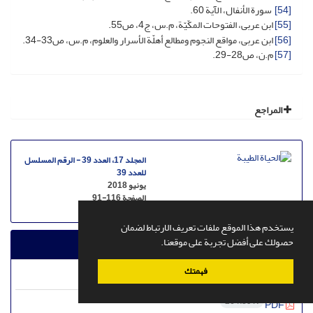
[54]
سورة الأنفال، الآیة 60.
[55]
ابن عربی، الفتوحات المکّیّة، م.س، ج4، ص55.
[56]
ابن عربی، مواقع النجوم ومطالع أهلّة الأسرار والعلوم، م.س، ص33-34.
[57]
م.ن، ص28-29.
المراجع
المجلد 17، العدد 39 - الرقم المسلسل
للعدد 39
يونيو 2018
الصفحة
91-116
يستخدم هذا الموقع ملفات تعريف الارتباط لضمان
حصولك على أفضل تجربة على موقعنا.
ملفات
فهمتك
XML
264.89 K
PDF