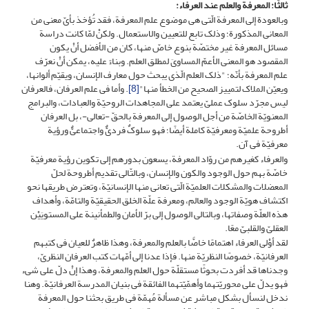
ثالثًا: المعرفة والعلم عند العرفاء:
وبالعودة إلى المعرفة الّتی هی موضوع علم المعرفة، فقد تُؤخذ بأیّ معنى من
المعانی المذکورة؛ وذلک تابع للتعیین والاستعمال. ولکنْ لمّا کانت دراسة
مسائل المعرفة غیر مختصّة بنوع خاصّ منها، کان من الأفضل أنْ یکون
المقصود هو المعنى الأعمّ المساویَ لمطلق العلم. وبناءً علیه، یمکن أنْ نعرّف
علم المعرفة بأنّه؛ "ذلک العلم الّذی یبحث حول معارف الإنسان، ویقیّم ألوانها،
ویعیّن الملاک لتمییز الصحیح من الخطأ منها"
[8]
. وأما فی علم العرفان، فالعرفان
لیس مجرّد سلوک عملیّ یعتمد على المجاهدات الروحیّة والعبادات، والبرامج
المعنویّة الخاصّة من أجل الوصول إلى المعرفة بالحقّ -تعالى-، بل العرفان
أطروحة علمیّة ومعرفیّة کاملة أیضًا؛ فهو سلوکٌ فردیٌّ واجتماعیٌّ ورؤیة
معرفیّة فی آن.
والعرفاء کغیرهم من روّاد المعرفة، یسعون بدورهم إلى تکوین رؤیة معرفیّة
خاصّة بهم حول الوجود والکون والإنسان، وبالتّالی تقدیم أطروحة لحلّ
المعضلات والمشکلات العلمیّة الّتی تعانی منها الإنسانیّة، وتعترض طریقها نحو
اکتشاف هویّة الوجود والعالم، ومعرفة علّة الخلق الحقیقیّة والتامّة، وأهداف
هذه العلّة وصفاتها، وبالتالی الوصول إلى برّ الأمان والطمأنینة على المستویَیْن
العقلیّ والقلبیّ معًا.
لقد أوْلى العرفاء اهتمامًا خاصًّا بالعلم والمعرفة، وهذا ظاهرٌ للعیان فی کتبهم
العرفانیّة، خصوصًا النظریّة منها. فإذا عدنا إلى أمّهات کتب العرفان النظریّ،
وجدناها قد أفردت بحوثًا مستقلّة حول العلم والمعرفة، وهذا إنْ دلّ على شیء
فهو یدلّ على محوریّتهما وأهمّیّتهما الفائقة فی بنیان المدرسة العرفانیّة. وهنا
ندخل لنسأل بشکل مباشر عن مسألة مُهمّة فی طریق بحثنا حول المعرفة