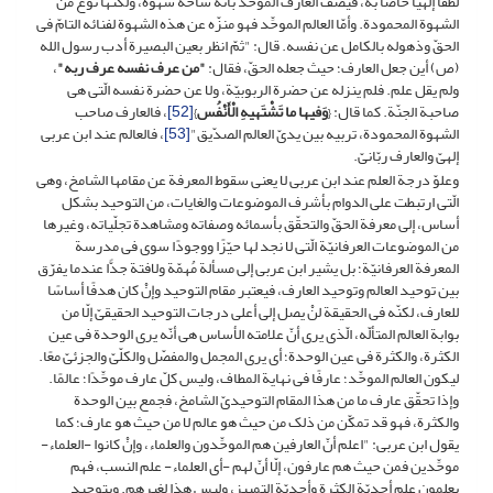
لطفًا إلهیًّا خاصًّا به، فیصف العارف الموحِّد بأنّه ساحة شهوة، ولکنّها نوعٌ من
الشهوة المحمودة. وأمّا العالم الموحِّد فهو منزّه عن هذه الشهوة لفنائه التامّ فی
الحقّ وذهوله بالکامل عن نفسه. قال: "ثمّ انظر بعین البصیرة أدب رسول الله
(ص) أین جعل العارف؛ حیث جعله الحقّ، فقال:
"من عرف نفسه عرف ربه"
،
ولم یقل علم. فلم ینزله عن حضرة الربوبیّة، ولا عن حضرة نفسه الّتی هی
صاحبة الجنّة. کما قال: {
وَفیها ما تَشْتَهیهِ الْأَنْفُس
}
[52]
، فالعارف صاحب
الشهوة المحمودة، تربیه بین یدیّ العالم الصدّیق"
[53]
، فالعالم عند ابن عربی
إلهیّ والعارف ربّانیّ.
وعلوّ درجة العلم عند ابن عربی لا یعنی سقوط المعرفة عن مقامها الشامخ، وهی
الّتی ارتبطت على الدوام بأشرف الموضوعات والغایات، من التوحید بشکل
أساس، إلى معرفة الحقّ والتحقّق بأسمائه وصفاته ومشاهدة تجلّیاته، وغیرها
من الموضوعات العرفانیّة الّتی لا نجد لها حیّزًا ووجودًا سوى فی مدرسة
المعرفة العرفانیّة؛ بل یشیر ابن عربی إلى مسألة مُهمّة ولافتة جدًّا عندما یفرّق
بین توحید العالم وتوحید العارف، فیعتبر مقام التوحید وإنْ کان هدفًا أساسًا
للعارف، لکنّه فی الحقیقة لنْ یصل إلى أعلى درجات التوحید الحقیقیّ إلّا من
بوابة العالم المتألّه، الّذی یرى أنّ علامته الأساس هی أنّه یرى الوحدة فی عین
الکثرة، والکثرة فی عین الوحدة؛ أی یرى المجمل والمفصّل والکلّیّ والجزئیّ معًا.
لیکون العالم الموحِّد؛ عارفًا فی نهایة المطاف، ولیس کلّ عارف موحِّدًا؛ عالمًا.
وإذا تحقّق عارف ما من هذا المقام التوحیدیّ الشامخ، فجمع بین الوحدة
والکثرة، فهو قد تمکّن من ذلک من حیث هو عالم لا من حیث هو عارف؛ کما
یقول ابن عربی: "اعلم أنّ العارفین هم الموحِّدون والعلماء، وإنْ کانوا -العلماء-
موحِّدین فمن حیث هم عارفون، إلّا أنّ لهم -أی العلماء- علم النسب، فهم
یعلمون علم أحدیّة الکثرة وأحدیّة التمییز، ولیس هذا لغیرهم. وبتوحید