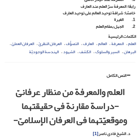
رابعًا: المعرفة سرّ العلم عند العارف
خامسًا: شرافة توحید العالم على توحید العارف
1.
الغیرة
2.
الجهل بمقام العلم
الكلمات الرئيسية
العلم
المعرفة
العالم
العارف
التصوُّف
العرفان النظریّ
العرفان العملیّ
البرهان
السیر والسلوک
الکشف
الشهود
الهندسة الوجودیَّة
النص الكامل
العلم والمعرفة من منظار عرفانیّ
-دراسة مقارنة فی حقیقتهما
وموقعیّتهما فی العرفان الإسلامیّ-
د. الشیخ فادی ناصر
[1]