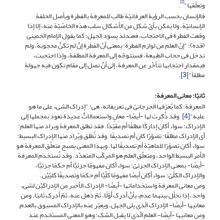
[2]
وتعلّقها"
.
فالإنسان بحسب الرؤیة العرفانیّة طالب للمعرفة بالفطرة وبأصل الخلقة
الإنسانیّة، ولا یمکن بأیّ شکل من الأشکال سلب هذه الخاصّیّة عنه، إلا إذا
وقعت الفطرة فی الاحتجاب، فعندئذ یسود الجهل؛ کما یقول الإمام الخمینی
(قده): "إنّ العلم من لوازم الفطرة؛ بمعنى أنّ الفطرة إنْ لم تکنْ محجوبة، ولم
تدخل فی حجاب الطبیعة، فستتوجّه إلى المعرفة المطلقة، وإذا احتجبت،
فبمقدار احتجابها تتأخّر عن المعرفة، إلى أنْ تصل إلى مقام تکون فیه جهولة
مطلقاً"
[3]
.
ثانیًا: معانی المعرفة:
المعرفة؛ کما یُعرّفها الجرجانیّ فی تعریفاته، هی: "إدراک الشیء على ما هو
علیه"
[4]
. وقد ذُکِرت لها -أیضًا- معانٍ واستعمالاتٌ عدیدة تعود بمجملها إلى
الإدراک؛ سواء أکان إدارکًا مطلقًا أم مقیّدًا. فقد تطلق المعرفة ویراد منها العلم؛
أی الإدراک مطلقًا؛ تصوّرًا کان أم تصدیقًا. وقد تُطلَق ویُراد منها الإدراک البسیط؛
سواء أکان تصوّرًا للماهیّة أم تصدیقًا لها. وبهذا المعنى یصبح متعلّق المعرفة هو
الأمر البسیط الواحد، ومتعلّق العلم هو المرکّب المتعدّد. وقد تُستخدَم المعرفة
-أیضًا- بمعنى الإدراک الجزئیّ؛ سواء أکان مفهومًا جزئیًّا أم حکمًا جزئیًّا،
والإدراک الکلّیّ؛ سواء أکان أیضًا مفهومًا کلّیًّا أم حکمًا وتصدیقًا کلیَّیْن.
ومن معانی المعرفة واستخداماتها -أیضًا- الإدراک الأخیر من الإدراکَیْن لشیء
واحد، إذا تخلّل بینهما عدم، بأنْ أدرک أوّلًا، ثمّ ذهل عنه، ثمّ أدرک ثانیًا. ومن
معانیها -أیضًا- الإدراک الّذی یلی الجهل، ویعبّر عنه بالإدراک المسبوق بالعدم.
ومن معانیها -أیضًا- العلم الّذی لا یقبل الشک؛ وهو المعنى المستخدم عند