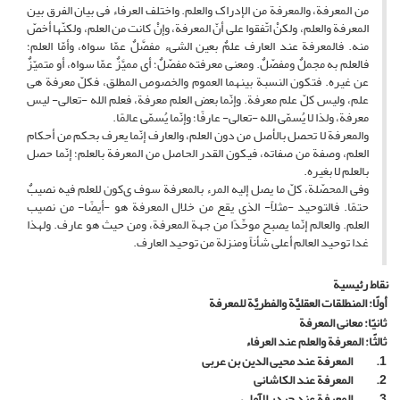
من المعرفة
، والمعرفة من الإدراک والعلم. واختلف العرفاء فی بیان الفرق بین
المعرفة والعلم، ولکنْ اتّفقوا على
أنّ المعرفة، وإنْ کانت من العلم، ولکنّها أخصّ
منه.
فالمعرفة عند العارف علمٌ بعین الشیء مفصَّلٌ عمّا سواه، وأمّا العلم؛
فالعلم به مجملٌ ومفصّلٌ. ومعنى معرفته مفصّلٌ؛ أی ممیَّزٌ عمّا سواه، أو متمیّزٌ
عن غیره. فتکون النسبة بینهما العموم والخصوص المطلق، فکلّ معرفة هی
علم، ولیس کلّ علم معرفة. وإنّما بعض العلم معرفة، فعلم الله -تعالى- لیس
معرفة، ولذا لا یُسمّى الله -تعالى- عارفًا؛ وإنّما یُسمّى عالمًا.
والمعرفة لا تحصل بالأصل من دون العلم، والعارف إنّما یعرف بحکم من أحکام
العلم، وصفة من صفاته، فیکون القدر الحاصل من المعرفة بالعلم؛ إنّما حصل
بالعلم لا بغیره.
وفی المحصّلة، کلّ ما یصل إلیه المرء بالمعرفة سوف
ی
کون للعلم فیه نصیبٌ
حتمًا. فالتوحید -مثلاً- الذی یقع من خلال المعرفة هو -أیضًا- من نصیب
العلم. والعالم إنّما یصبح موحِّدًا من جهة المعرفة، ومن حیث هو عارف. ولهذا
غدا توحید العالم أعلى شأناً ومنزلة من توحید العارف.
نقاط رئيسية
أولًا: المنطلقات العقلیَّة والفطریَّة للمعرفة
ثانیًا: معانی المعرفة
ثالثًا: المعرفة والعلم عند العرفاء
1.
المعرفة عند محیی الدین بن عربی
2.
المعرفة عند الکاشانی
3.
المعرفة عند حیدر الآملی