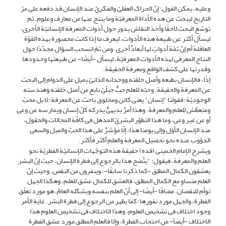
وعلیه، یمکن القول: إنّ الحراک العقلیّ والفکریّ عند الإنسان قد دفعه على مرّ
التاریخ لیبحث عن هذه الأداة المعرفیّة وما ینتج عنها من معارف وعلوم. ثم
توسّع البحث لاحقًا وأخذ النقاش یدور حول أدوات المعرفة الإنسانیّة الأخرى،
لیسأل أکثر عن طبیعة هذه الأدوات، لیعرف ما إذا کانت محصورة بهذه القوّة
العاقلة أم إنّ ثمّة أدواتٍ لها أبعادٌ أخرى. ومن ثمّ انسحب السؤال مجدّدًا حول
النتاج المعرفی لهذه الأدوات المعرفیّة، لیسأل -أیضًا- عن طبیعتها وحدودها
وقدرتها على کشف الواقع ومعرفة الحقیقة.
إذًا، فالإنسان بطبعه وأصل خلقته ووجدانه الذاتیّ یمیل على الدوام إلى البحث
عن المعرفة والحقیقة. وحبّه للعلم حبٌّ جبلّیّ نابع من أصل خلقته وهندسته
الوجودیّة؛ فقولنا "إنسان" یعنی کائن ومخلوق باحث عن المعرفة؛ لا بل محبّ
ومتعطّش للعلم والمعرفة. وهذا أمرٌ بدیهیٌّ یدرکه کلّ إنسان ویمارسه عن وعی
أو عن غیر وعی، وما هذا التطوّر البشریّ المذهل فی کافّة المجالات والحقول،
منذ الإنسان الأوّل وإلى یومنا هذا، إلّا مؤشرٌ على هذا الحبّ والمیل والسعی
الدؤوب عنده نحو تحصیل المعرفة والعلم أکثر فأکثر.
ویشرح الإمام الخمینی (قده) حقیقة هذه التوجّهات الإنسانیّة الفطریّة نحو
العلم والمعرفة، فیقول: "یتَّضح هذا بالرجوع إلى فطرة الإنسان، حیث إنّ البشر
یعشقون الکمال المطلق -کما ذکرنا سابقًا-، وینفرون من النقص. وحیث إنّ
العلم متساوٍ مع الکمال المطلق، فالعشق للکمال عشق للعلم، وهکذا الجهل
توأم للنقصان. مضافًا -أیضًا- إلى أنّ العلم بنفسه وبشکله العامّ، هو مورد تعلّق
الفطرة، والجهل مورد نفورها؛ کما یظهر من الرجوع إلى فطرة البشر. غایة الأمر
وجود اختلاف فی تشخیص العلوم، وهذا الاختلاف فی تشخیص العلوم هذا
الاختلاف -أیضاً- من احتجاب الفطرة، وإلا فالعلم المطلق مورد عشق الفطرة