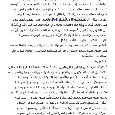
العلماء، وحّد الله نفسه، إذ عرف خلقه بذلک. ولمّا أراد الله -سبحانه- أن یصف
نفسه لنا بما وصف به العارفین من حیث هم عارفون، جاء بالعلم، والمراد به
-أی بالعلم- المعرفة، حتّى لا یکون لإطلاق المعرفة علیه -تعالى- حکم فی
الظاهر، فقال: {
لا تَعْلَمُونَهُمُ الله یَعْلَمُهُمْ
}
[54]
. فالعلم -هنا- بمعنى المعرفة لا
غیر، فالعارف لا یرى إلا حقًّا وخلقًا، والعالم یرى حقًّا وخلقًا فی خلق، فیرى ثلاثة؛
لأنّ الله وتر یحبّ الوتر، فهو مع الله على ما یحبّه الله مع الکثرة؛ کما ورد أنّ لله
تسعة وتسعین اسمًا، مئةً إلّا واحدًا. فإنّ الله وتر یحبّ الوتر فما تسمّى إلّا
بالواحد الکثیر لا بالواحد الأحد‏"
[55]
.
وأمّا عن سبب تقدیم بعضهم فی عرفهم العامّیّ وحتّى العلمیّ -أحیانًا- للمعرفة
على العلم، وفی استخدام عنوان العارف على الموحِّد ولیس العالم، فهو یرجع
إلى أمرَیْن أساسیْن:
1. الغیرة:
فالعرفاء غلبت علیهم الغیرة على طریق الله، لمّا شاعت صفة العلم، وأطلقت على
طائفة من العلماء المنکبّین على الدنیا وشهواتها، والمتورِّط بعضهم فی الشبهات،
بل المحرّمات -أحیانًا- باتّباعهم للأهواء وسلاطین الجور والحکّام، فغدوا
بعیدین کلّ البعد عن صفات العالم الأساسیّة، لیس لدیهم منها إلّا صورتها
وشکلها الخارجیّ، فناقضت أفعالهم أقوالهم، وعمّروا بذلک دنیاهم، وخرّبوا
آخرتهم. فلمّا رأى العرفاء "أنّ المقام العالی الّذی حصل لهم ولساداتهم، کان أولى
باسم العلم وصاحبه بالعلم؛ کما سمّاه الحقّ، فأدرکتهم الغیرة أن یشارکهم
البطّال فی اسم واحد، فلا یتمیّز المقام، ولا یقدرون على إزالته من البطال
لإشاعته فی الناس، فلا یتمکّن لهم ذلک، فأدّاهم الأمر إلى تسمیة المقام
معرفة، وصاحبه عارفًا؛ إذ العلم والمعرفة فی الحدّ والحقیقة على السواء،