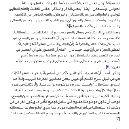
المتصوّفة. ومن معانی المعرفة المستخدَمة؛ الإدراک الحاصل بواسطة
الحواس. وتُستعمَل -أیضًا- بمعنى الذکر والتذکّر المقابل للغفلة، والعلم المطابق
للواقع، والعلم الحاصل من الاستدلال والبرهان، والعلم الحاصل من الکشف
والشهود. وتُستعمَل بمعنى الظهور؛ أی ظهور الشیء للنفس، وغیرها من المعانی
والاستخدامات الّتی ذکرت للمعرفة
[5]
.
وهذا التنوّع والاختلاف فی معانی المعرفة یرجع إلى الاختلاف فی استعمالاتها.
لذا، یعتبر صاحب کشّاف اصطلاحات الفنون أنّ الاستعمال، ولیس الوضع، هو
السبب فی تعدّد معانی المعرفة، وأنّ المعنى الأساس للمعرفة هو: الإدراک
المطلق المجرّد من أیّ قید، حیث قال: "اعلم أنّ الجمهور على أنّ المعتبَر فی
المعرفة التعیین عند الاستعمال دون الوضع، فعرّفوا المعرفة بما وُضع
لیُستعمل فی شیء بعینه؛ أی متلبَّس بعینه؛ أی فی شیء معیّن من حیث إنّه
معیّن"
[6]
.
وذکر -أیضًا- أنّ التعبیرات کلّها الّتی تذکر على أساس أنّها تعریف للمعرفة؛ إنّما
هی من قبیل شرح الاسم، أو تعیین لبعض مصادیق المعرفة الّتی یتناولها أحد
العلوم؛ حیث قال: "ولیست المعرفة موضوعة لواحد منها؛ وإلّا لکانت فی غیره
مجازًا، ولا لکلّ واحد منها؛ وإلّا لکانت مشترکة موضوعة أوضاعًا بعدد الأفراد.
وأیضًا لا قدرة على وضعها لأمور متعیّنة لا یمکن ضبطها وملاحظتها حین الوضع،
فوجب أن تکون موضوعة لمفهوم کلّیّ شامل لجمیع الأفراد، ویکون الغرض من
وضعها له استعمالها فی أفراده المعیّنة دونه، فما سوى العلم معارف استعمالیّة
لا وضعیّة، فالشیء المذکور فی التعریف أعمّ ممّا وضع اللفظ المستعمل فیه له"
.
[7]