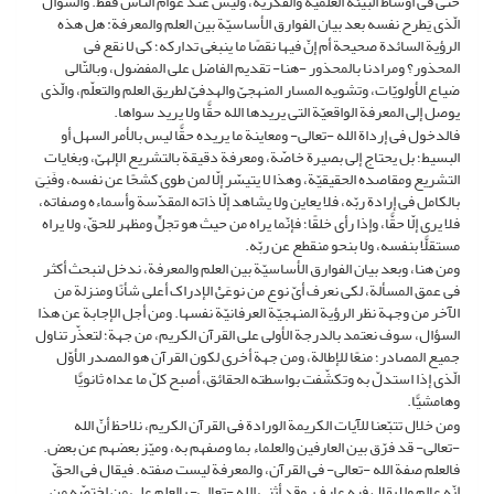
حتّى فی أوساط البیئة العلمیّة والفکریّة، ولیس عند عوام الناس فقط. والسؤال
الّذی یَطرح نفسه بعد بیان الفوارق الأساسیّة بین العلم والمعرفة: هل هذه
الرؤیة السائدة صحیحة أم إنّ فیها نقصًا ما ینبغی تدارکه؛ کی لا نقع فی
المحذور؟ ومرادنا بالمحذور -هنا- تقدیم الفاضل على المفضول، وبالتّالی
ضیاع الأولویّات، وتشویه المسار المنهجیّ والهدفیّ لطریق العلم والتعلّم، والّذی
یوصل إلى المعرفة الواقعیّة التی یریدها الله حقًّا ولا یرید سواها.
فالدخول فی إرداة الله -تعالى- ومعاینة ما یریده حقًّا لیس بالأمر السهل أو
البسیط؛ بل یحتاج إلى بصیرة خاصّة، ومعرفة دقیقة بالتشریع الإلهیّ، وبغایات
التشریع ومقاصده الحقیقیّة، وهذا لا یتیسّر إلّا لمن طوى کشحًا عن نفسه، وفَنِیَ
بالکامل فی إرادة ربّه، فلا یعاین ولا یشاهد إلّا ذاته المقدّسة وأسماءه وصفاته،
فلا یرى إلّا حقًّا، وإذا رأى خلقًا؛ فإنّما یراه من حیث هو تجلٍّ ومظهر للحقّ، ولا یراه
مستقلًّا بنفسه، ولا بنحو منقطع عن ربّه.
ومن هنا، وبعد بیان الفوارق الأساسیّة بین العلم والمعرفة، ندخل لنبحث أکثر
فی عمق المسألة، لکی نعرف أیّ نوع من نوعَیْ الإدراک أعلى شأنًا ومنزلة من
الآخر من وجهة نظر الرؤیة المنهجیّة العرفانیّة نفسها. ومن أجل الإجابة عن هذا
السؤال، سوف نعتمد بالدرجة الأولى على القرآن الکریم، من جهة؛ لتعذّر تناول
جمیع المصادر؛ منعًا للإطالة، ومن جهة أخرى لکون القرآن هو المصدر الأوّل
الّذی إذا استدلّ به وتکشّفت بواسطته الحقائق، أصبح کلّ ما عداه ثانویًّا
وهامشیًّا.
ومن خلال تتبّعنا للآیات الکریمة الورادة فی القرآن الکریم، نلاحظ أنّ الله
-تعالى- قد فرّق بین العارفین والعلماء بما وصفهم به، ومیّز بعضهم عن بعض.
فالعلم صفة الله -تعالى- فی القرآن، والمعرفة لیست صفته. فیقال فی الحقّ
إنّه عالم ولا یقال فیه عارف. وقد أثنى الله -تعالى- بالعلم على من اختصّه من