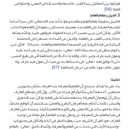
ففرّقوا بین المقامَیْن بهذا القدر، فاجتمعا والحمد لله فی المعنى، واختلفا فی
اللفظ"
[56]
.
2. الجهل بمقام العلم:
فالجهل بحقیقة مقام العلم وعظمته وعلوّ شأنه عند الله تعالى، کان سببًا أساسًا
لتقدیم المعرفة على العلم عند بعضهم، متمسّکین بمقولة إنّ العلم هو الحجاب
الأکبر. ولکنْ لابن عربی تفسیر آخر لهذه المقولة، فیوافق علیها، ولکنّه یعدّها
حجابًا یحجب القلب عن الغفلة، والجهل عن أضداده، مستغربًا فی المحصّلة
النهائیّة من هذه الرؤیة غیر المنصفة لمقام العلم والعلماء، متسائلًا: "فلأیّ شیء
یا قوم ننتقل من اسم سمّانا الله -تعالى- به ونبیّه إلى غیره، ونرجّحه علیه
ونقول فیه عارف وغیر ذلک، والله ما ذاک إلّا من المخالفة الّتی فی طبع النفس،
حتّى لا نوافق الله -تعالى- فی ما سمّاها به، ورضیت أن تقول فیه عارف، ولا
تقول عالم. نعوذ بالله من حرمان المخالفة"
[57]
.
خاتمة:
بناءً على ما تقدَّم، نستنتج أنّ العلم والمعرفة عند العرفاء یمثّلان محتویین
مختلفین؛ أحدهما أعلى شأنًا وأرفع منزلة من الآخر. وإنْ کان مصطلح العارف
یمکن أنْ یُوهم أنّ المعرفة ستجعله متقدِّمًا على العلم، ولکنْ عند التحقیق
والتبصّر بکلمات أعلام علم العرفان النظریّ والعملیّ سنکتشف أنّ الواقع مختلفٌ
تمامًا عمّا هو سائد فی الأذهان، وفی الأوساط العلمیّة أیضًا. وعمدة دلیل العارف
فی تقدّم العلم على المعرفة، بل وجعل توحید العالم أرفع مقامًا من توحید
العارف؛ هو: القرآن الکریم، حیث یعطینا النظر فی آیاته والتأمّل فی محتویاتها
-ولاسیّما الآیات التی تتحدّث عن العلم والمعرفة، واتّصاف الحقّ -تعالى- بالعالم