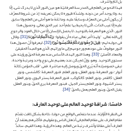
بل أتمّ وأشرف.
فهذا النحو من العلم فی المدرسة العرفانیّة هو عین النور الّذی لا یدرک شیء إلّا
به، ولا یوجد أمر من دونه، ولشدّة ظهوره لا یمکن تعریفه؛ إذ من شروط المعرِّف
أن یکون أجلى من المعرَّف وسابقًا علیه، وما ثمّة ما هو أجلى من العلم ولا سابق
علیه إلّا غیب الذات، الّتی لا یحیط بها علم أحد غیر الحق تعالى. وحصول هذا
النور، الّذی هو المعرفة بالتوحید، لا یحصل للإنسان إلّا من خلال العود والرجوع
إلى الله تعالى. "ولهذا أمر تعالى عباده أن یقولوا: {
رَبَّنا أَتْمِمْ لَنا نُورَنا
}
[31]
، وقال
فی جوابه لهم: {
قِیلَ ارْجِعُوا وَراءَکُمْ فَالْتَمِسُوا نُورًا
}
[32]
، لیعرفوا أنّ حصول هذا
النور موقوفٌ على عودهم ورجوعهم إلى ما ورائهم، الّذی هو المبدأ الحقیقیّ
والمعاد الأصلیّ"
[33]
. وهذا النور الهدف الأساس منه معرفة الحقّ ورؤیته على
مستوى التوحید. وهو، وإنْ لم یکن عند بعضهم على نوع واحد ومرتبة واحدة،
تبقى خصوصیّته أنّه یُری الحقّ ویوصل إلیه مباشرة. ففی "قلب المؤمن ثلاثة
أنوار: نور المعرفة، ونور العقل، ونور العلم. فنور المعرفة؛ کالشمس، ونور
العقل؛ کالقمر، ونور العلم؛ کالکوکب. فنور المعرفة یستر الهوى، ونور العقل
یستر الشهوة، ونور العلم یستر الجهل. فبنور المعرفة یرى الحقّ، وبنور العقل
یقبل الحقّ، وبنور العلم یعمل بالحقّ"
[34]
.
خامسًا: شرافة توحید العالم على توحید العارف:
فی النظرة الأوّلیّة، عندما نتفحّص الواقع من حولنا، نلاحظ بشکل لافت تقدّم
مقام العارف على مقام العالم فی أذهان الناس وعقولهم، فأکثرهم یعتقد أنّ
العارف أعلى مقامًا وأشرف رتبة من العالم. وهذه الرؤیة، وهذا الفهم، سائدٌ