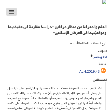
Toggle
vigation
العلم والمعرفة من منظار عرفانیّ -دراسة مقارنة فی حقیقتهما
وموقعیّتهما فی العرفان الإسلامیّ-
نوع المستند : المقالة الأصلية
المؤلف
فادی ناصر
جامعة
ALH.2019.43
المستخلص
اختُلِفَ فی تحدید المعرفة وتعدّدت بذلک معانیها، ولکنْ اتُّفقِ على أنّها تدلّ
على معنى أساس هو: الإدراک المطلق من أیّ قید، وکذلک حصل الاختلاف
على
العلم.
والعرفاء کغیرهم من روّاد المعرفة أَولوا اهتمامًا خاصًّا بموضوع المعرفة
والعلم أیضًا، ولکنّ السؤال الذی یُطرح هو
سبب اعتماد العرفاء على کلمة
"المعرفة"؛ بدل "العلم" فی مُسمَّى هذا العلم وعنوانه.
فالعرفان استقى اسمه