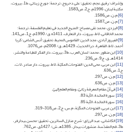
وإشراف: رفیق عجم، تحقیق: علی دحروج، ترجمة: جورج زیناتی، ط1، بیروت،
مکتبة لبنان، 1996م، ج2، ص1583.
[6]
م.ن، ص1586.
[7]
م.ن، ص1587.
[8]
الیزدی، محمد تقی مصباح: المنهج الجدید فی تعلیم الفلسفة، ترجمة:
محمد الخاقانی، لا ط، بیروت، دار التعارف، 1411ه.ق/ 1990م، ج1، ص141.
[9]
الفیروزآبادی، مجد الدین: القاموس المحیط، تحقیق: أنس الشامی؛ کریا
أحمد، لا ط، القاهرة، درا الحدیث، 1429هـ.ق/ 2008م، ص1076.
[10]
ابن منظور، محمد: لسان العرب، ط3، بیروت، دار الفکر للطباعة والنشر،
1414هـ.ق، ج9، ص236.
[11]
ابن عربی، محی الدین: الفتوحات المکیّة، لا ط، بیروت، دار صادر، لا ت،
ج1، ص636.
[12]
م.ن، ص297.
[13]
م.ن، ص636.
[14]
فی أنّ مقام المعرفة ربّانیّ، ومقام العلم إلهیّ.
[15]
سورة المائدة، الآیة 83.
[16]
سورة المائدة، الآیة 85.
[17]
ابن عربی، الفتوحات المکّیّة، م.س، ج2، ص318-319.
[18]
م.ن، ص297.
[19]
الکاشانی، عبد الرزاق: شرح منازل السائرین، تحقیق: محسن بیدارفر،
ط3، قم المقدّسة، منشورات بیدار، 1385هـ.ش/ 1427ق، ص762.