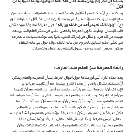
بلسانه فی الذرّ ولم یؤمن بقلبه، فقال الله:
{
فَما کانُوا لِیُؤْمِنُوا بِما کَذَّبُوا بِهِ مِنْ
[24]
قَبْلُ
‏}"
.
وبهذا یتّضح أنّ تلک المعرفة الأولى الحقّة المعبّر عنها بالعلم البسیط، لیست من
نتاج الإنسان وإبداعه، وإنّما هی فیض وعطاء إلهیّ خالص. لذا قال الإمام الصّادق
(ع):
"ولولا ذلک لم یدر أحد من خالقه ورازقه"
، فهی معرفة مخلوقة مودعة فی
قلب الإنسان. وعلیه، تکون المعرفة بالمعنى الثانی هی تذکّر العلم السابق بعد
غیبته عن الذهن، أو لنَقُل هی إدراک الشیء ثانیًا بعد توسّط نسیانه؛ فالمعرفة
هی تجلّی العلم السابق بالخروج من عالم الغفلة، والدخول فی عالم الیقظة.
فیکون محصّل المعرفة هو حصول الیقظة بعد الغفلة والنسیان.
رابعًا: المعرفة سرّ العلم عند العارف:
بعد جملة الآراء الّتی أوردناها حول أقوال العرفاء بشأن المعرفة والعلم، یمکن
أنْ نستنتج بشکل واضح أنّ عمدة الفرق بینهما، مع أنّ کلیهما من أنواع
الإدراک، أنّ أحدهما أخصّ من الآخر. فالمعرفة أخصّ من العلم، مع أنّ کلیهما
من أفراد الإدراک ومصادیقه. والمعرفة علمٌ بعین الشیء مفصّلٌ عمّا سواه، وأمّا
العلم، فالعلم به مجملٌ ومفصّلٌ. ومعنى أنّ معرفته مفصّلٌ؛ هو أنّه ممیَّزٌ عمّا
سواه، أو متمیّزٌ عن غیره، فتکون النسبة بینهما العموم والخصوص المطلق،
فکلّ معرفة هی علم، ولیس کلّ علم معرفة. وإنّما بعض العلم معرفة، فعلم الله
-تعالى- لیس معرفة، ولذا لا یُسمّى الله -تعالى- عارفًا؛ وإنّما یُسمّى عالمًا.
فالمعرفة لأنّها علم بالجزئیّات، والعلم هو إحاطة بالجزئیّات والکلّیّات، ولأنّ
المعرفة -أیضًا- هی تذکّر علم سابق بعد نسیانه والغفلة عنه، والعلم بأمر باطن