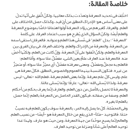
خلاصة المقالة:
اختُلِفَ فی تحدید المعرفة وتعدّدت بذلک معانیها، ولکنْ اتُّفقِ على أنّها تدلّ
على معنى أساس هو: الإدراک المطلق من أیّ قید، وکذلک حصل الاختلاف على
العلم. والعرفاء کغیرهم من روّاد المعرفة أَولوا اهتمامًا خاصًّا بموضوع المعرفة
والعلم أیضًا، ولکنّ السؤال الذی یُطرح هو سبب اعتماد العرفاء على کلمة
"المعرفة"؛ بدل "العلم" فی مُسمَّى هذا العلم وعنوانه. فالعرفان استقى اسمه
من المعرفة، والمعرفة من الإدراک والعلم. واختلف العرفاء فی بیان الفرق بین
المعرفة والعلم، ولکنْ اتّفقوا على أنّ المعرفة، وإنْ کانت من العلم، ولکنّها أخصّ
منه. فالمعرفة عند العارف علمٌ بعین الشیء مفصَّلٌ عمّا سواه، وأمّا العلم؛
فالعلم به مجملٌ ومفصّلٌ. ومعنى معرفته مفصّلٌ؛ أی ممیَّزٌ عمّا سواه، أو متمیّزٌ
عن غیره. فتکون النسبة بینهما العموم والخصوص المطلق، فکلّ معرفة هی
علم، ولیس کلّ علم معرفة. وإنّما بعض العلم معرفة، فعلم الله -تعالى- لیس
معرفة، ولذا لا یُسمّى الله -تعالى- عارفًا؛ وإنّما یُسمّى عالمًا.
والمعرفة لا تحصل بالأصل من دون العلم، والعارف إنّما یعرف بحکم من أحکام
العلم، وصفة من صفاته، فیکون القدر الحاصل من المعرفة بالعلم؛ إنّما حصل
بالعلم لا بغیره.
وفی المحصّلة، کلّ ما یصل إلیه المرء بالمعرفة سوف یکون للعلم فیه نصیبٌ
حتمًا. فالتوحید -مثلاً- الذی یقع من خلال المعرفة هو -أیضًا- من نصیب العلم.
والعالم إنّما یصبح موحِّدًا من جهة المعرفة، ومن حیث هو عارف. ولهذا غدا
توحید العالم أعلى شأناً ومنزلة من توحید العارف.