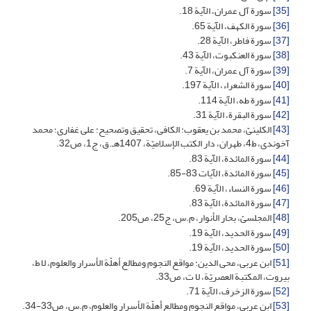
[35]
سورة آل عمران، الآیة 18.
[36]
سورة الکهف، الآیة 65.
[37]
سورة فاطر، الآیة 28.
[38]
سورة العنکبوت، الآیة 43.
[39]
سورة آل عمران، الآیة 7.
[40]
سورة الشعراء، الآیة 197.
[41]
سورة طه، الآیة 114.
[42]
سورة البقرة، الآیة 31.
[43]
الکلینیّ، محمد بن یعقوب: الکافی، تحقیق وتصحیح: علی غفاری؛ محمد
آخوندی، ط4، طهران، دار الکتب الإسلامیّة، 1407هـ.ق، ج1، ص32.
[44]
سورة المائدة، الآیة 83.
[45]
سورة المائدة، الآیات 83-85.
[46]
سورة النساء، الآیة 69.
[47]
سورة المائدة، الآیة 83.
[48]
المجلسیّ، بحار الأنوار، م.س، ج25، ص205.
[49]
سورة الحدید، الآیة 19.
[50]
سورة الحدید، الآیة 19.
[51]
ابن عربی، محی الدین: مواقع النجوم ومطالع أهلّة الأسرار والعلوم، لا ط،
بیروت، المکتبة العصریّة، لا ت، ص33.
[52]
سورة الزخرف، الآیة 71.
[53]
ابن عربی، مواقع النجوم ومطالع أهلّة الأسرار والعلوم، م.س، ص33-34.