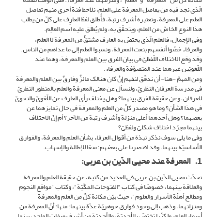
الّذی نجد فیه من یفاضل المعرفة على العلم، نلاحظ فئة أخرى منهم تفاضل
العلم على المعرفة، وتعتبره أشرف رتبة، فأُطلِق لفظ العارِف على کلّ من یطلب
هذا النوع الخاصّ من العلم، ویتحقّق به، ولم یُطلَق علیه اسم العالِم.
وفی الإجمال، فالعلم الّذی یختصّ به العارف مشتقٌّ من المعرفة لا العلم،
والعرفاء خصّوا أنفسهم بنعت المعرفة، ونسبوا العلم إلى ما عداهم من الناس.
وقد وقع الاختلاف اللّفظیّ فی بیان الفرق بین العلم والمعرفة، وهما عند
اللّغویّین غیرهما عند المتصوّفة والعرفاء.
ومن المهمّ -هنا- أن ندقّق لنفهم إنْ کان هنالک مائزٌ وفارقٌ بین العلم والمعرفة
فی مدرسة العرفان النظریّ، ولنسأل عن معنى المعرفة والعلم بالمنظور النظریّ
للعرفان، وعن حقیقة الفرق بینهما؟ وهل یختلف رأی العارف عن اللّغویّ والنحویّ
فی هذا الشأن؟ وما هو مصدر کلٍّ من العلم والمعرفة فی حال تمایزهما عن
بعضهما؟ وهل أحدهما أعلى منزلة وأشرف رتبة من الآخر؟ أم إنّ الاختلاف
بینهما مجرّد اختلاف شکلیّ ولفظیّ؟
وفی ما یلی سوف نذکر نبذة من أقوال العرفاء بشأن العلم والمعرفة، والفوارق
الأساسیّة بینهما، وقد اقتصرنا على بعضهم؛ منعًا للإطالة والإسهاب.
1. المعرفة عند محیی الدّین بن عربی:
تحدّث محیی الدّین بن عربی فی العدید من کتبه، عن حقیقة العلم والمعرفة
والعلاقة بینهما، خصوصًا فی کتاب "الفتوحات المکّیّة"، وکتاب "مواقع النجوم
ومطالع أهلّة الأسرار والعلوم"، حیث بیّن مکانة کلٍّ من العلم والمعرفة
ومنزلتهما، وذهب إلى وجود فوارق جوهریّة عدّة بینهما؛ منها: أنّ المعرفة من
أسماء العلم، ولکنّها تختصّ بالأحدیّة، والأحدیّة من أشرف صفات الواحد، بینما