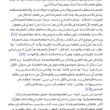
یتعلّق العلم بالأحدیّة أحیانًا، وبغیرها أحیانًا أخرى.
فالمعرفة متعلّقها الحقیقیّ والأساس هو الوحدة والأحادیّة، وأمّا العلم فمتعلّقه
یشمل الأحدیّة وغیرها، ولذا کانت المعرفة أخصّ من العلم، کما قال فی
الفتوحات المکّیّة: "وخصّه (الشارع) باسم "عرفة" لشرف لفظة المعرفة الّتی
هی العلم؛ لأنّ المعرفة فی اللّسان الّذی بعث به نبیّنا (ص) تتعدّى إلى مفعول
واحد: فلها الأحدیّة. فهی اسم شریف سمّى الله به العلم. فکانت‏ المعرفة علمًا
بالأحدیّة. والعلم قد یکون تعلّقه بالأحدیّة وغیرها؛ بخلاف لفظ المعرفة"
[11]
.
ونراه فی موضع آخر من الکتاب، وخلال ذکره لمقام المعرفة، یصف المعرفة
بأنّها نعتٌ إلهیٌّ لیس للفظها عین فی الأسماء الإلهیّة، وأنّها "أحدیّة المکانة"، ولا
تطلب غیر الواحد والتوحید؛ کما قال: "اعلم أنّ المعرفة نعتٌ إلهیٌّ، لا عین لها فی
الأسماء الإلهیّة من لفظها، وهی أحدیّة المکانة، لا تطلب إلّا الواحد"
[12]
.
وکمثالٍ على هذا الفارق والمائز بین العلم والمعرفة، إدراکنا لقضیّة "زید قائم".
حیث یمکن أن یتصوّر الموضوع والمحمول فی هذه القضیّة على نحوَیْن: الأوّل
ندرک فیه "زیدًا" لوحده و"قائمًا" لوحده، والثانی ندرک النسبة بین زید
وقائم؛ أی نسبة القیام. فتعلّق العلم بزید والقیام کلٌّ على حدة هو غیر تعلّقه
بنسبة القیام إلى زید. ویُسمّى الأوّل عند ابن عربی "معرفة" لتعلّقه بأمر
شخصیّ وواحد، والثانی "علمًا" لتعلّقه بأمر نسبیّ، مضافًا إلى الأمر
الشخصیّ
[13]
.‏
کما میّز ابن عربیّ -أیضًا- بین العلم والمعرفة، فجعل مقام المعرفة ربّانیًّا،
ومقام العلم إلهیًّا. وإذا حصل تداخل أو خلط بینهما، فالنزاع والاختلاف لفظیٌّ لا
أکثر. فالقائل بمقام المعرفة إذا سُئِلَ عنه، أجاب بما یجیب به المخالف فی مقام
العلم، فوقع الخلاف فی التسمیة لا فی المعنى. واستدلّ على ذلک بالعدید من