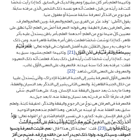
وثانیهما العلم بأمر کان مشهورًا ومعروفًا لدیک فی السابق. کما إذا رأیت شخصًا
کنت قد رأیتَه من قبل، فعلمتَ أنّه هو نفسه ذلک الشخص الّذی عرفته سابقًا.
فهو نوع من التذکّر لمعرفة سابقة منسیّة أو مغفول عنها.
یقول الآملی: "وقد عبَّر عن الفرق بین العلم والمعرفة، وبین العالم والعارف،
بعضُ العارفین بعبارة لطیفة؛ وهی قوله: المعرفة أخصّ من العلم؛ لأنّها تطلق على
معنیین کلّ منهما نوع من العلم: أحدهما: العلم بأمر باطن یستدلّ علیه بأثر
ظاهر، کما إذا توسّمتَ شخصًا فعلمت باطن أمره بعلامة ظاهرة منه. ومن ذلک
ما خوطب به رسول الثقلَیْن علیه أفضل الصلوات فی قوله تعالى: {
فَلَعَرَفْتَهُمْ
بِسِیماهُمْ وَلَتَعْرِفَنَّهُمْ فی لَحْنِ الْقَوْلِ
}
[21]
. وثانیهما: العلم بمشهود سبق به
عهد، کما إذا رأیت شخصًا کنتَ رأیتَه قبل ذلک بمدّة، فعلمت أنّه ذلک المعهود
فقلت: عرفته بعد کذا سنة عهدته. فالمعروف على المعنى الأوّل غائب،
والمعروف على المعنى الثانی شاهد"
[22]
.
فالمعنى الأوّل للمعرفة یشیر إلى الجنبة الباطنیّة للإدراک، والّتی یُستدلّ علیها
من خلال الجنبة الظاهریّة. والمعنى الثانی یشیر إلى التذکّر بعد النسیان والغفلة،
وهذا ما یحدث بعد حصول الیقظة عند الإنسان. وبناءً على هذا الفهم، سُمِّی
العارف عارفًا؛ لأنّه عرف ربّه بعد نسیان وغفلة عنه، لا بعد جهل به.
فالمعرفة فی العرفان هی نوعٌ من الرجوع والیقظة والتذکّر، لحقیقة ثابتة، ولعلم
سابق بعد الغفلة عنه، أو غیبته عن الذهن. وهذا العلم عندهم هو التوحید
الّذی فطر الإنسان علیه؛ کما ورد فی تفسیر الإمام الصّادق (ع) لقوله تعالى: {
وَإِذْ
أَخَذَ رَبُّکَ مِنْ بَنِی آدَمَ مِنْ ظُهُورِهِمْ ذُرِّیَّتَهُمْ وَأَشْهَدَهُمْ عَلى‏ أَنْفُسِهِمْ أَلَسْتُ
بِرَبِّکُمْ قالُوا بَلى
}
[23]
، قلت: "معاینة کان هذا؟ قال:
نعم، فثبتت المعرفة ونسوا
الموقف، وسیذکرونه، ولولا ذلک‏ لم‏ یدرِ أحد من خالقه ورازقه، فمنهم من أقرّ