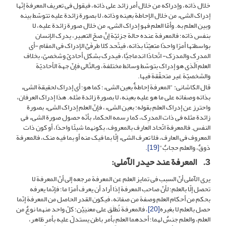
خلال ذاته، وإدراکه من خلال أمر زائد على ذاته، فیقول فی تعریف المعرفة إنّها
إدراک الشیء من خلال الإحاطة بعینه وذاته، لا بصورة زائدة علیه تتوسّط بینه
وبین العلم به. وأمّا العلم فهو إدراک الشیء من خلال صورة زائدة علیه، لا
بنفس ذاته؛ فالمعرفة عنده حالة جزئیّة إنْ صحّ التعبیر، یدرک الإنسان
بواسطتها أمرًا واحدًا متعیّنًا بذاته، فیتّحد کلا طرفَیْ الإدراک فی المقام -أی
المدرِک والمدرَک- اتّحادًا اندماجیًّا، فیدرک بشکل أحادیّ وشخصیّ، بخلاف
العلم الّذی هو إدراک بتوسّط وسائط مختلفة، وبالتّالی فإنّ جهة الأحادیّة
والشخصیّة غیر متحقّقة فیها.
قال الکاشانی: "المعرفة إحاطةٌ بعین الشیء؛ کما هو؛ أی إدراک لحقیقة الشیء
بذاته وصفاته على ما هو علیه بعینه، لا بصورة زائدة مثله. هذا إدراک العرفان،
واحترز عن إدراک العلم بقوله: بعین الشیء، فإنّ العلم إدراک الشیء بصورة
زائدة مثله فی ذات المدرِک، کما رسمه الحکماء بأنّه حصول صورة الشیء فی
النفس. فالمعرفة اتّحاد العارف بالمعروف، بکونهما شیئًا واحدًا، أو کون ذات
المعروف فی العارف، فلا تعرف الشیء إلّا بما فیک منه أو بما فیه منک، فالمعرفة
ذوقٌ، والعلم حجابٌ"
[19]
.
3. المعرفة عند حیدر الآملی:
یرى الآملی أنّ السبب فی تمایز العلم عن المعرفة مرجعه إلى أنّ المعرفة لا
تحصل إلّا بالعلم؛ لأنّ صاحب المعرفة إذا أراد أن یعرف أمرًا ما؛ فإنّما یعرفه
بحکم من أحکام العلم وصفة من صفاته، فیکون القدر الحاصل من المعرفة إنّما
حصل بالعلم لا بغیره
[20]
، فالمعرفة تُطلَق على معنیَیْن؛ کلّ واحد منهما نوعٌ من
العلم، والعلم جنسٌ لهما؛ أحدهما العلم بأمر باطن یستدلّ علیه بأمر ظاهر،