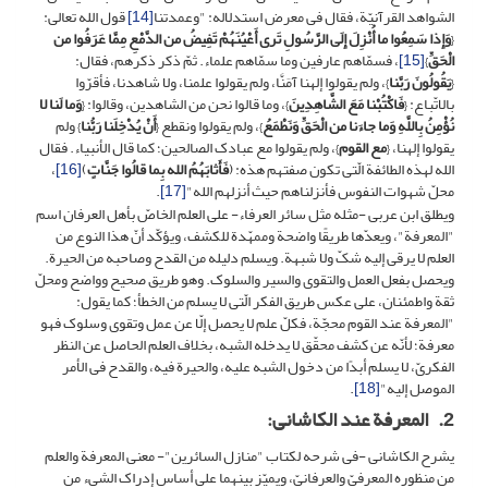
الشواهد القرآنیّة، فقال فی معرض استدلاله: "وعمدتنا
[14]
قول الله تعالى:
{
وَإِذا سَمِعُوا ما أُنْزِلَ إِلَى الرَّسُولِ تَرى‏ أَعْیُنَهُمْ تَفِیضُ من الدَّمْعِ مِمَّا عَرَفُوا من
الْحَقِّ
}
[15]
، فسمّاهم عارفین وما سمّاهم علماء. ثمّ ذکر ذکرهم، فقال:
{
یَقُولُونَ رَبَّنا
}، ولم یقولوا إلهنا آمَنَّا، ولم یقولوا علمنا، ولا شاهدنا، فأقرّوا
بالاتّباع: {
فَاکْتُبْنا مَعَ الشَّاهِدِینَ
}، وما قالوا نحن من الشاهدین، وقالوا: {
وَما لَنا لا
نُؤْمِنُ بِاللَّهِ وَما جاءَنا من الْحَقِّ وَنَطْمَعُ
‏}، ولم یقولوا ونقطع {
أَنْ یُدْخِلَنا رَبُّنا
} ولم
یقولوا إلهنا، {
مع القوم
}، ولم یقولوا مع عبادک الصالحین؛ کما قال الأنبیاء. فقال
الله لهذه الطائفة الّتی تکون صفتهم هذه: ﴿
فَأَثابَهُمُ الله بِما قالُوا جَنَّاتٍ
﴾
[16]
،
محلّ شهوات النفوس فأنزلناهم حیث أنزلهم الله"
[17]
.
ویطلق ابن عربی -مثله مثل سائر العرفاء- على العلم الخاصّ بأهل العرفان اسم
"المعرفة"، ویعدّها طریقًا واضحة وممهّدة للکشف، ویؤکّد أنّ هذا النوع من
العلم لا یرقى إلیه شکّ ولا شبهة. ویسلم دلیله من القدح وصاحبه من الحیرة.
ویحصل بفعل العمل والتقوى والسیر والسلوک. وهو طریق صحیح وواضح ومحلّ
ثقة واطمئنان، على عکس طریق الفکر الّتی لا یسلم من الخطأ؛ کما یقول:
"المعرفة عند القوم محجّة، فکلّ علم لا یحصل إلّا عن عمل وتقوى وسلوک فهو
معرفة؛ لأنّه عن کشف محقّق لا یدخله الشبه، بخلاف العلم الحاصل عن النظر
الفکریّ، لا یسلم أبدًا من دخول الشبه علیه، والحیرة فیه، والقدح فی الأمر
الموصل إلیه"
[18]
.
2. المعرفة عند الکاشانی:
یشرح الکاشانی -فی شرحه لکتاب "منازل السائرین"- معنى المعرفة والعلم
من منظوره المعرفیّ والعرفانیّ، ویمیّز بینهما على أساس إدراک الشیء من