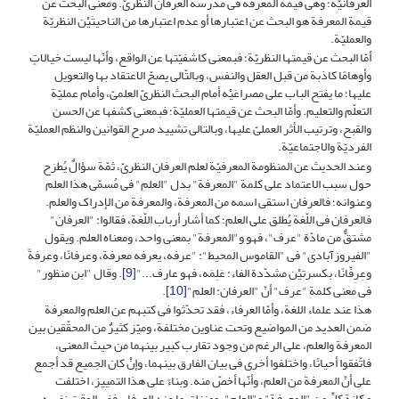
العرفانیّة؛ وهی قیمة المعرفة فی مدرسة العرفان النظریّ. ومعنى البحث عن
قیمة المعرفة هو البحث عن اعتبارها أو عدم اعتبارها من الناحیتَیْن النظریّة
والعملیّة.
أمّا البحث عن قیمتها النظریّة؛ فبمعنى کاشفیّتها عن الواقع، وأنّها لیست خیالاتٍ
وأوهامًا کاذبة من قبل العقل والنفس، وبالتّالی یصحّ الاعتقاد بها والتعویل
علیها؛ ما یفتح الباب على مصراعَیْه أمام البحث النظریّ العلمیّ، وأمام عملیّة
التعلّم والتعلیم. وأمّا البحث عن قیمتها العملیّة؛ فبمعنى کشفها عن الحسن
والقبح، وترتیب الأثر العملیّ علیها، وبالتالی تشیید صرح القوانین والنظم العملیّة
الفردیّة والاجتماعیّة.
وعند الحدیث عن المنظومة المعرفیّة لعلم العرفان النظریّ، ثمّة سؤالٌ یُطرَح
حول سبب الاعتماد على کلمة "المعرفة" بدل "العلم" فی مُسمّى هذا العلم
وعنوانه؛ فالعرفان استقى اسمه من المعرفة، والمعرفة من الإدراک والعلم.
فالعرفان فی اللّغة یُطلق على العلم؛ کما أشار أرباب اللّغة، فقالوا: "العرفان"
مشتقٌّ من مادّة "عرف"، فهو و"المعرفة" بمعنى واحد، ومعناه العلم. ویقول
"الفیروزآبادی" فی "القاموس المحیط": "عرفه، یعرفه معرفة، وعرفانًا، وعرفةً
وعِرِفّانًا، بکسرتیْن مشدّدة الفاء: عَلِمَه، فهو عارف..."
[9]
. وقال "ابن منظور"
فی معنى کلمة "عرف" أنّ "العرفان: العلم"
[10]
.
هذا عند علماء اللغة، وأمّا العرفاء، فقد تحدّثوا فی کتبهم عن العلم والمعرفة
ضمن العدید من المواضیع وتحت عناوین مختلفة، ومیّز کثیرٌ من المحقّقین بین
المعرفة والعلم، على الرغم من وجود تقارب کبیر بینهما من حیث المعنى،
فاتّفقوا أحیانًا، واختلفوا أخرى فی بیان الفارق بینهما، وإنْ کان الجمیع قد أجمع
على أنّ المعرفة من العلم، وأنّها أخصّ منه. وبناءً على هذا التمییز، اختلفت
مکانة کلٍّ من "المعرفة" و"العلم"، ومنزلتهما عند العرفاء. ففی الوقت نفسه