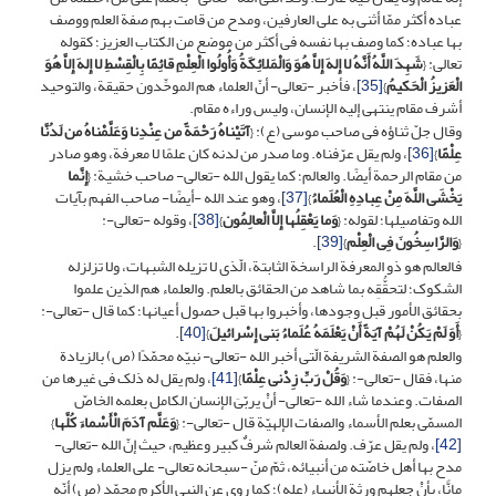
عباده أکثر ممّا أثنى به على العارفین، ومدح من قامت بهم صفة العلم ووصف
بها عباده؛ کما وصف بها نفسه فی أکثر من موضع من الکتاب العزیز؛ کقوله
تعالى: {
شَهِدَ اللَّهُ أَنَّهُ لا إِلهَ إِلاَّ هُوَ وَالْمَلائِکَةُ وَأُولُوا الْعِلْمِ قائِمًا بِالْقِسْطِ لا إِلهَ إِلاَّ هُوَ
الْعَزیزُ الْحَکیمُ
}
[35]
، فأخبر -تعالى- أنّ العلماء هم الموحِّدون حقیقة، والتوحید
أشرف مقام ینتهی إلیه الإنسان، ولیس وراءه مقام.
وقال جلّ ثناؤه فی صاحب موسى (ع): {
آتَیْناهُ رَحْمَةً من عِنْدِنا وَعَلَّمْناهُ من لَدُنَّا
عِلْمًا
}
[36]
، ولم یقل عرّفناه. وما صدر من لدنه کان علمًا لا معرفة، وهو صادر
من مقام الرحمة أیضًا. والعالم؛ کما یقول الله -تعالى- صاحب خشیة: {
إِنَّما
یَخْشَى اللَّهَ مِنْ عِبادِهِ الْعُلَماءُ
}
[37]
، وهو عند الله -أیضًا- صاحب الفهم بآیات
الله وتفاصیلها؛ لقوله: {
وَما یَعْقِلُها إِلاَّ الْعالِمُون
}
[38]
، وقوله -تعالى-:
{
وَالرَّاسِخُونَ فِی الْعِلْم
}
[39]
.
فالعالم هو ذو المعرفة الراسخة الثابتة، الّذی لا تزیله الشبهات، ولا تزلزله
الشکوک؛ لتحقُّقِه بما شاهد من الحقائق بالعلم. والعلماء هم الذین علموا
بحقائق الأمور قبل وجودها، وأخبروا بها قبل حصول أعیانها؛ کما قال -تعالى-:
{
أَوَ لَمْ یَکُنْ لَهُمْ آیَةً أَنْ یَعْلَمَهُ عُلَماءُ بَنی‏ إِسْرائیلَ
}
[40]
.
والعلم هو الصفة الشریفة الّتی أخبر الله -تعالى- نبیّه محمّدًا (ص) بالزیادة
منها، فقال -تعالى-: {
وَقُلْ رَبِّ زِدْنی‏ عِلْمًا
}
[41]
، ولم یقل له ذلک فی غیرها من
الصفات. وعندما شاء الله -تعالى- أنْ یربّیَ الإنسان الکامل بعلمه الخاصّ
المسمّى بعلم الأسماء والصفات الإلهیّة قال -تعالى-: {
وَعَلَّم آدَمَ الْأَسْماءَ کُلَّها
}
[42]
، ولم یقل عرّف. ولصفة العالم شرفٌ کبیر وعظیم، حیث إنّ الله -تعالى-
مدح بها أهل خاصّته من أنبیائه، ثمّ منّ -سبحانه تعالى- على العلماء ولم یزل
مانًّا، بأنْ جعلهم ورثة الأنبیاء (عله)؛ کما روی عن النبی الأکرم محمّد (ص) أنّه