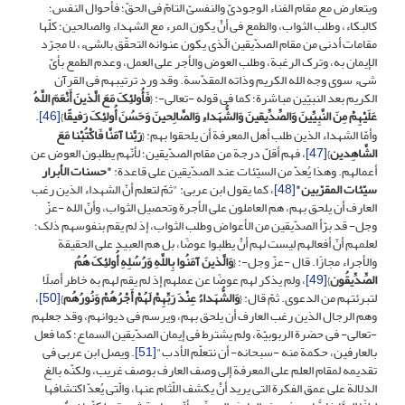
ویتعارض مع مقام الفناء الوجودیّ والنفسیّ التامّ فی الحقّ؛ فأحوال النفس؛
کالبکاء، وطلب الثواب، والطمع فی أنْ یکون المرء مع الشهداء والصالحین؛ کلّها
مقامات أدنى من مقام الصدّیقین الّذی یکون عنوانه التحقّق بالشیء، لا مجرّد
الإیمان به، وترک الرغبة، وطلب العوض والأجر على العمل، وعدم الطمع بأیّ
شیء سوى وجه الله الکریم وذاته المقدّسة. وقد ورد ترتیبهم فی القرآن
الکریم بعد النبیّین مباشرة؛ کما فی قوله -تعالى-: {
فَأُولئِکَ مَعَ الَّذینَ أَنْعَمَ اللَّهُ
عَلَیْهِمْ مِنَ النَّبِیِّینَ وَالصِّدِّیقینَ وَالشُّهَداءِ وَالصَّالِحینَ وَحَسُنَ أُولئِکَ رَفیقًا
}
[46]
.
وأمّا الشهداء الذین طلب أهل المعرفة أن یلحقوا بهم: {
رَبَّنا آمَنَّا فَاکْتُبْنا مَعَ
الشَّاهِدین
}
[47]
، فهم أقلّ درجة من مقام الصدّیقین؛ لأنّهم یطلبون العوض عن
أعمالهم. وهذا یُعدّ من السیّئات عند الصدّیقین على قاعدة:
"حسنات الأبرار
سیّئات المقرّبین"
[48]
، کما یقول ابن عربی: "ثمّ لتعلم أنّ الشهداء الذین رغب
العارف أن یلحق بهم، هم العاملون على الأجرة وتحصیل الثواب، وأنّ الله -عزّ
وجل- قد برّأ الصدّیقین من الأعواض وطلب الثواب، إذ لم یقم بنفوسهم ذلک؛
لعلمهم أنّ أفعالهم لیست لهم أنْ یطلبوا عوضًا، بل هم العبید على الحقیقة
والأجراء مجازًا. قال -عزّ وجل-: {
وَالَّذینَ آمَنُوا بِاللَّهِ وَرُسُلِهِ أُولئِکَ هُمُ
الصِّدِّیقُون
}
[49]
، ولم یذکر لهم عوضًا عن عملهم إذ لم یقم لهم به خاطر أصلًا
لتبرئتهم من الدعوى. ثمّ قال: {
وَالشُّهَداءُ عِنْدَ رَبِّهِمْ لَهُمْ أَجْرُهُمْ وَنُورُهُم
}
[50]
،
وهم الرجال الذین رغب العارف أن یلحق بهم، ویرسم فی دیوانهم، وقد جعلهم
-تعالى- فی حضرة الربوبیّة، ولم یشترط فی إیمان الصدّیقین السماع؛ کما فعل
بالعارفین، حکمة منه -سبحانه- أن نتعلّم الأدب"
[51]
. ویصل ابن عربی فی
تقدیمه لمقام العلم على المعرفة إلى وصف العارف بوصف غریب، ولکنّه بالغ
الدلالة على عمق الفکرة التی یرید أنْ یکشف اللّثام عنها، والّتی یُعدّ اکتشافها