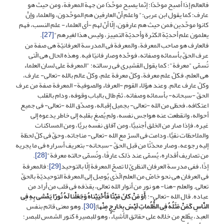
فالعالم إذا أصبح موحّدًا؛ إنّما یصبح موحِّدًا من جهة المعرفة، ومن حیث هو
عارف؛ کما یقول ابن عربی:" واعلم أنّ العارفین هم الموحِّدون، والعلماء وإنْ
کانوا موحِّدین فمن حیث هم عارفون، إلّا أنّ لهم -أی العلماء- علم النسب، فهم
یعلمون علم أحدیّة الکثرة وأحدیّة التمییز، ولیس هذا لغیرهم"
[27]
.
فالعارف هو صاحب المعرفة، والمعرفة فی المدرسة العرفانیّة هی صفة من
عرف الحقّ بأسمائه وصفاته، فوحَّده وصار فانیًا فیه. وهذه الحال هی الّتی
تُسمّى "معرفة"؛ کما یقول القشیری فی رسالته: "المعرفة على لسان العلماء
هی العلم، فکلّ علم معرفة، وکلّ معرفة علم، وکلّ عالم بالله -تعالى- عارف،
وکلّ عارف عالم. وعند هؤلاء القوم -العرفاء والصوفیة- المعرفة صفة من عرف
الحقّ -سبحانه- بأسمائه وصفاته، ثمّ طال بالباب وقوفه، ودام بالقلب
اعتکافه، فحظی من الله -تعالى- بجمیل إقباله، وصدّق الله -تعالى- فی جمیع
أحواله، وانقطعت عنه هواجس نفسه، ولم یُصغِ بقلبه إلى خاطر یدعوه إلى
غیره، فإذا صار من الخلق أجنبیًّا، ومن آفاق نفسه بریًّا، ومن المساکنات
والملاحظات نقیًّا، ودامت فی السرّ مع الله -تعالى- مناجاته، وحقّ فی کلّ لحظة
إلیه رجوعه، وصار محدّثًا من قبل الحقّ -سبحانه- بتعریف أسراره فی ما یجریه
من تصاریف أقداره، یُسمّى عند ذلک عارفًا، وتُسمّى حالته معرفة"
[28]
.
إذًا، ففی مدرسة العرفان النظریّ لا تصحّ المعرفة إلّا بالتوحید
[29]
؛ فالمعرفة
فی العرفان هی نحو خاصّ من العلم الّذی یُوصِل إلى المعرفة التوحیدیّة بالحقّ
تعالى. والعلم -هنا- هو نور من أنوار الله تعالى، یقذفه فی قلب من أراد من
عباده. قال الله -تعالى-: {
أَوَ مَنْ کانَ مَیْتًا فَأَحْیَیْناهُ وَجَعَلْنا لَهُ نُورًا یَمْشی‏ بِهِ فِی
النَّاسِ کَمَنْ مَثَلُهُ فِی الظُّلُماتِ لَیْسَ بِخارِجٍ مِنْه
ا}
[30]
. وهو معنى قائم بنفس
العبد، یطّلع من خلاله على حقائق الأشیاء، وهو للبصیرة کنور الشمس للبصر؛