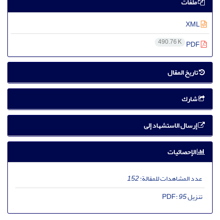
ملفات
XML
490.76 K
PDF
تاریخ المقال
شارك
إرسال الاستشهاد إلى
الإحصائيات
عدد المشاهدات للمقالة:
152
تنزیل PDF:
95