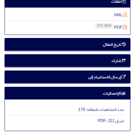
ملفات
XML
471.08 K
PDF
تاریخ المقال
شارك
إرسال الاستشهاد إلى
الإحصائيات
عدد المشاهدات للمقالة:
176
تنزیل PDF:
111