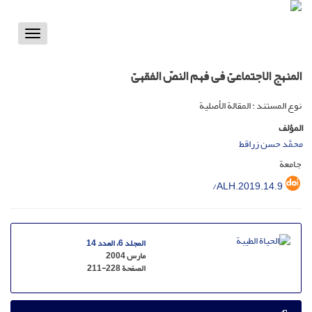
Toggle
vigation
المنهج الاجتماعیّ فی فهم النصّ الفقهیّ
نوع المستند : المقالة الأصلية
المؤلف
محمَّد حسن زراقط
جامعة
/ALH.2019.14.9
المجلد 6، العدد 14
مارس 2004
الصفحة
211-228