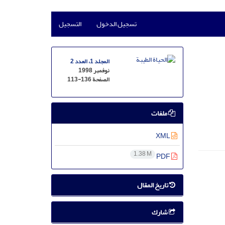
تسجيل الدخول
التسجيل
المجلد 1، العدد 2
نوفمبر 1998
الصفحة
113-136
ملفات
XML
1.38 M
PDF
تاریخ المقال
شارك