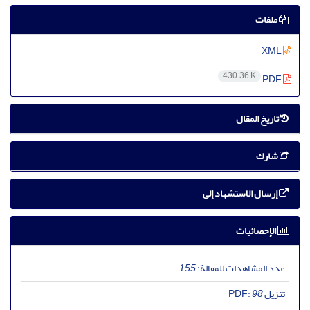
ملفات
XML
430.36 K
PDF
تاریخ المقال
شارك
إرسال الاستشهاد إلى
الإحصائيات
عدد المشاهدات للمقالة:
155
تنزیل PDF:
98