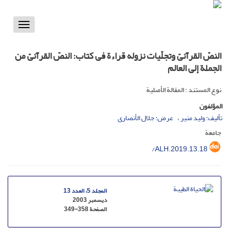
Toggle
vigation
النصّ القرآنیّ وتجلّیات نزوله قراءة فی کتاب: النصّ القرآنیّ من
الجملة إلى العالم
نوع المستند : المقالة الأصلية
المؤلفون
تألیف: ولید منیر
عرض: جلال الأنصاری
جامعة
/ALH.2019.13.18
المجلد 5، العدد 13
ديسمبر 2003
الصفحة
349-358