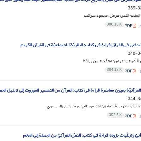
336
 المنعم النمر؛ عرض: محمود سرائب
386.18 K
PDF
جتماعی فی القرآن قراءة فی کتاب: النظریَّة الاجتماعیَّة فی القرآن الکریم
345
ر الأعرجی؛ عرض: محمَّد حسن زراقط
384.18 K
PDF
لقرآنیَّة بعیون معاصرة قراءة فی کتاب: القرآن من التفسیر الموروث إلى تحلیل الخط
340
َّد أرکون؛ ترجمة وتعلیق: هاشم صالح؛ عرض: علی الموسوی
392.5 K
PDF
آنیّ وتجلّیات نزوله قراءة فی کتاب: النصّ القرآنیّ من الجملة إلى العالم