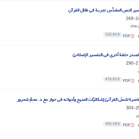
یر النص المقدَّس تجربة فی ظلال القرآن
241
نجاد
530.94 K
PDF
لصدر حلقة أخرى فی التفسیر الإصلاحیّ
271
476.83 K
PDF
معاصرة للنصّ القرآنیّ إشکالیَّات المنهج وأدواته فی حوار مع د. محمَّ شحرور
291
یر
495.49 K
PDF