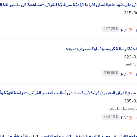
آن على ضوء علم اللسان (قراءة آرامیَّة سریانیَّة للقرآن -مساهمة فی تفسیر لغة ا
307
ن
427.25 K
PDF
قدیَّة لرسالة کریستوف لوکسنبرغ ومنهجه
316
 زراقط
399.89 K
PDF
نهج القرآن التعبیریّ قراءة فی کتاب: من أسالیب التعبیر القرآنی -دراسة لغویَّة وأ
323
د إسماعیل الزوبعی
444.19 K
PDF
لوم القرآن فی مجرى التاریخ قراءة فی کتاب: علم التفسیر کیف نشأ وتطوَّر حتى انت