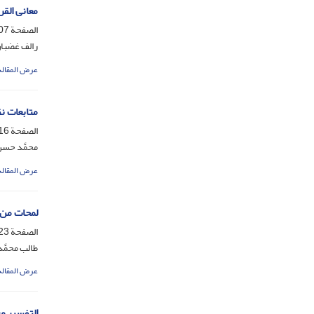
معانی القر
الصفحة
-315
رالف غضبا
عرض المقالة
متابعات ن
الصفحة
-322
محمَّد حسن
عرض المقالة
لمحات من م
الصفحة
-335
طالب محمَّ
عرض المقالة
التفسیر وع