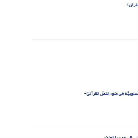
لقرآن)
سلوبیَّة فی ضوء النصّ القرآنیّ-
هى إلى عصرنا الحاضر