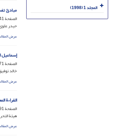
المجلد 1 (1998)
مبادئ تفس
الصفحة
-269
حیدر علوی 
عرض المقالة
إسماعیل ا
الصفحة
-290
خالد توفیق
عرض المقالة
القراءة ال
الصفحة
-303
هیئة التحر
عرض المقالة