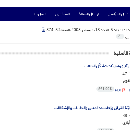
دليل المؤلفين
ارسال المقالة
المحكمون
اتصل بنا
عدد:
المجلد 5، العدد 13، ديسمبر 2003، الصفحة 5-374
21
ات:
 الأصلية
رآنیّ ونظریَّات تشکُّل الخطاب
1
طفوی
561.99 K
PDF
َّة القرآن وإحاطته: المعنى والدلالات والإشکالات
4
أیازی