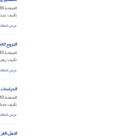
الصفحة
-339
تألیف: عبد
عرض المقالة
النزوع الا
الصفحة
-348
تألیف: زهی
عرض المقالة
الدراسات ا
الصفحة
-344
تألیف: محم
عرض المقالة
النصّ القر