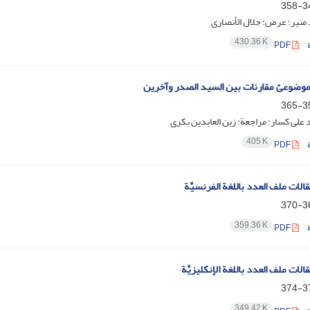
349
د منیر؛ عرض: جلال الأنصاری
430.36 K
PDF
لموضوعیّ مقارنات بین السید الصدر وآخرین
359
د علی کسار؛ مراجعة: زین العابدین بکری
405 K
PDF
لات ملف العدد باللغة الفرنسیَّة
365
359.36 K
PDF
لات ملف العدد باللغة الإنکلیزیَّة
371
349.42 K