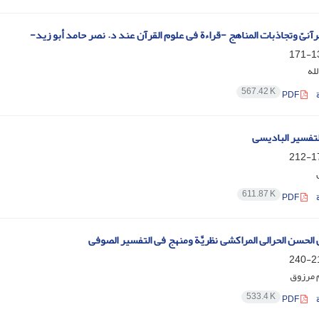
آنیّ وتجاذبات المناهج -قراءة فی علوم القرآن عند د. نصر حامد أبو زید-
137
له
567.42 K
PDF
تفسیر البادیسی
173
611.87 K
PDF
الحسن الحرالی المراکشی نظریَّة ومنهج فی التفسیر الصوفی
212
 مرزوق
533.4 K
PDF