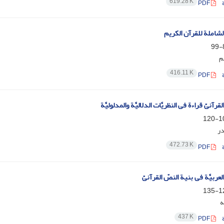
619.28 K
PDF
 الشاملة للقرآن الکریم
8
م
416.11 K
PDF
قرآنیّ قراءة فی النظریَّات الدلالیَّة والمدلولیَّة
101
در
472.73 K
PDF
العربیَّة فی بنیة النصّ القرآنیّ
121
ه
437 K
PDF