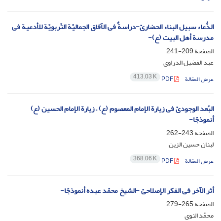
الدُّعاء سبیل البناء الحضاریّ-دراسةٌ فی الآفاق الجمالیّة التّربویّة للأدعیة فی
مدرسة أهل البیت (ع)-
الصفحة
209-241
عبد الفضیل الدراوی
413.03 K
عرض المقالة
PDF
البُعد الوجودیّ فی زیارة الإمام المعصوم (ع) – زیارة الإمام الحسین (ع)
أنموذجًا-
الصفحة
243-262
لبنان حسین الزین
368.06 K
عرض المقالة
PDF
أثر الآخر فی الفکر الإصلاحیّ -الشیخ محمّد عبده أنموذجًا-
الصفحة
265-279
محمَّد النوی