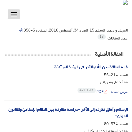
Toggle
vigation
المجلد والعدد:
المجلد 15، العدد 34، أغسطس 2016، الصفحة 5-358
13
عدد المقالات:
المقالة الأصلية
فقه العلاقة بین الأنا والآخر فی الرؤیة القرآنیّة
الصفحة
21-56
محمَّد علی میرزائی
421.19 K
عرض المقالة
PDF
الإسلام وآفاق نظرته إلى الآخر -دراسة مقارنة بین النظام الإسلامیّ والقانون
الدولیّ-
الصفحة
57-80
محمد إسماعیل؛ داراب کلایی