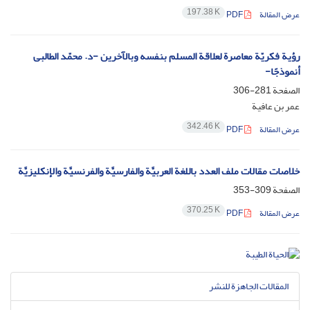
197.38 K
عرض المقالة
PDF
رؤیة فکریّة معاصرة لعلاقة المسلم بنفسه وبالآخرین -د. محمّد الطالبی
أنموذجًا-
الصفحة
281-306
عمر بن عافیة
342.46 K
عرض المقالة
PDF
خلاصات مقالات ملف العدد باللغة العربیَّة والفارسیَّة والفرنسیَّة والإنکلیزیَّة
الصفحة
309-353
370.25 K
عرض المقالة
PDF
المقالات الجاهزة للنشر