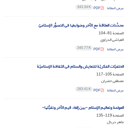
343.34 K
عرض المقالة
PDF
محدِّدات العلاقة مع الآخر وضوابطها فی التصوُّر الإسلامیّ
الصفحة
81-104
العیاشی الدراوی
345.77 K
عرض المقالة
PDF
الخلفیّات الفکریّة للتعایش والسلام فی الثقافة الإسلامیّة
الصفحة
105-117
مصطفى حضران
283.41 K
عرض المقالة
PDF
العولمة وتعالیم الإسلام -بین إلغاء قیم الآخر وتقبُّلها-
الصفحة
119-135
ماهر دربال