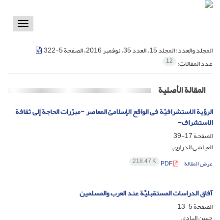
Toggle
vigation
المجلد والعدد:
المجلد 15، العدد 35، نوفمبر 2016، الصفحة 5-322
12
عدد المقالات:
المقالة الأصلية
الرؤیة الاستشرافیّة فی الواقع الإسلامیّ المعاصر -مبرّرات الحاجة إلى ثقافة
الاستشراف-
الصفحة
17-39
العیاشی الدراوی
218.47 K
عرض المقالة
PDF
آفاق الدراسات المستقبلیَّة عند العرب والمسلمین
الصفحة
5-13
حسن الهادی