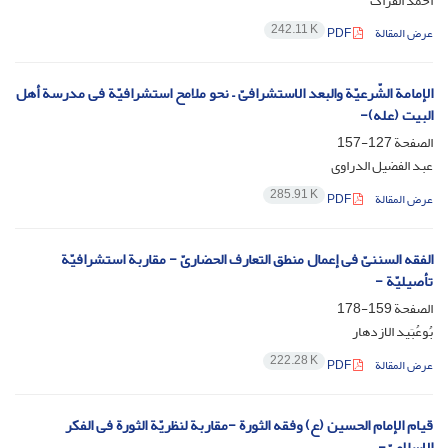
أحمد الفراک
242.11 K
عرض المقالة
PDF
الإمامة الشّرعیّة والبعد الاستشرافیّ – نحو ملامح استشرافیّة فی مدرسة أهل
البیت (عله)-
الصفحة
127-157
عبد الفضیل الدراوی
285.91 K
عرض المقالة
PDF
الفقه السننیّ فی إعمال منطق التعارف الحضاریّ - مقاربة استشرافیّة
تأصیلیّة -
الصفحة
159-178
بُوعُبَید الازدهار
222.28 K
عرض المقالة
PDF
قیام الإمام الحسین (ع) وفقه الثورة -مقاربة لنظریّة الثورة فی الفکر
الإسلامیّ-