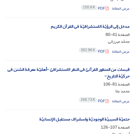
150.8 K
عرض المقالة
PDF
مدخل إلى الرؤیّة الاستشرافیّة فی القرآن الکریم
الصفحة
41-80
محمَّد میرزائی
362.96 K
عرض المقالة
PDF
قبسات من المنظور القرآنیّ فی النظر الاستشرافیّ -أهمّیّة معرفة السّنن فی
حرکیّة التاریخ-
الصفحة
81-106
محمد علا
266.73 K
عرض المقالة
PDF
حتمیّة السببیّة الوجودیّة واسشراف مستقبل الإنسانیّة
الصفحة
107-126