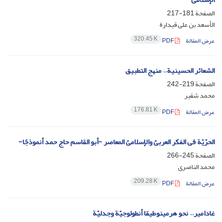
الصفحة
181-217
الأسعد بن علی قیدارة
320.45 K
عرض المقالة
PDF
الشعائر الحسینیة.. منهج التطبیق
الصفحة
219-242
محمد شقیر
176.81 K
عرض المقالة
PDF
الحرّیّة فی الفکر العربیّ والإسلامیّ المعاصر -أبو القاسم حاج حمد أنموذجًا-
الصفحة
245-266
محمد الناصری
209.28 K
عرض المقالة
PDF
غادامیر.. نحو هرمینوطیقا أنطولوجیّة وجدلیّة